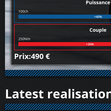
Puissance
100ch
+40%
Couple
250Nm
+36%
Prix:490 €
Latest realisatio