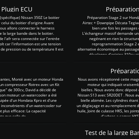
Z Plugin ECU
Préparation
spécifique) Nissan 350Z Le boitier
Préparation Stage 2 sur Hond
 celui du boitier d'origine Avant
Airtec + Downpipe Décata Tegiwa
 nous allons connecter le harness
bien une fois les passages 
e la large bande dans le boitier.
L'échangeur massif demande une 
e l'afr sera connectée sur l'entrée
negénant en rien la structur
lt car l'information est une tension
reprogrammation Stage 2 est
 de pression ou de température Il est
alternative économique au passage 
développe d'origine 310cv et
Préparati
irantes, Monté avec un moteur Honda
Nous avons réceptionné cette mag
 un compresseur Rotrex avec un Kit
moteur qui indiquait vraisem
que" de 300cv, David a décidé de
bielles. Nous avons donc déposé 
 son moteur: un watercooler a été
Nissan S13 avec SR20DET . Nous avo
uipée d'un Hondata Kpro et d'une
bielle abimée. Les cylindres étan
 inconvénients d'un watercooler sur
un déglaçage et au remplacement de
plus efficace: La capacité
huile, Joint de culasse HKS, les jo
te que celle de ...
d'arbres a cames HKS 
Test de la large B