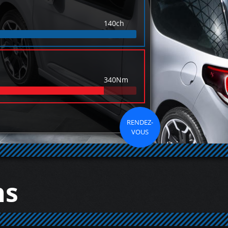
140ch
340Nm
RENDEZ-
VOUS
ns