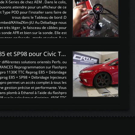
nde X-Series de chez AEM . Dans le colis,
ouvons attendre pour un afficheur de ce
t Type POD pour l'installer sans faire de
trous dans le Tableau de bord :D
/embed/KAVwZKm-JiU Au Déballage nous
 et très léger , le faisceau de câbles pour
a sonde AFR et bien sur la sonde. Elle est
 boutons en façade , mode et select. Il y a
différentes fonctions ...
Reprogrammations E85 et SP98 pour Civic Type R FN2
ifférentes solutions orientés Perfs. ou
MANCES Reprogrammation sur Flashpro
pro 1130€ TTC Reprog E85 + Débridage
eprog E85 + SP98 + Débridage Injecteurs
hpro permet un accès complet à tous les
ne gestion précise et performante. Vous
ans plomb à Ethanol à l'aide du flashpro
sur le calculateur d'origine 450€ TTC
Un gain d'environ 10cv et 15nm ...