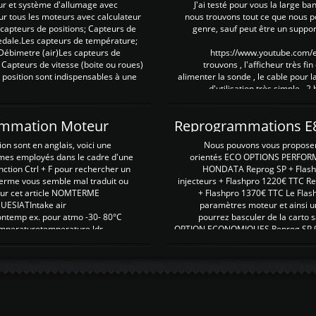
ur et système d'allumage avec
J'ai testé pour vous la large ba
our tous les moteurs avec calculateur
nous trouvons tout ce que nous p
es capteurs de positions; Capteurs de
genre, sauf peut être un suppor
pedale.Les capteurs de température;
Débimetre (air)Les capteurs de
https://www.youtube.com
 Capteurs de vitesse (boite ou roues)
trouvons , l'afficheur très fin
 position sont indispensables à une
alimenter la sonde , le cable pour l
d'utilisation très simple , 2
rammation Moteur
on sont en anglais, voici une
Nous pouvons vous proposer d
rmes employés dans le cadre d'une
orientés ECO OPTIONS PERFOR
nction Ctrl + F pour rechercher un
HONDATA Reprog SP + Flash
erme vous semble mal traduit ou
injecteurs + Flashpro 1220€ TTC R
r sur cet article NOMTERME
+ Flashpro 1370€ TTC Le Flas
SIATIntake air
paramètres moteur et ainsi u
ontemp ex. pour atmo -30- 80°C
pourrez basculer de la carto s
emperaturetemperature ldr
OPTION ECONOMIQUES Reprog SP 98 