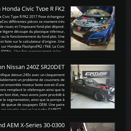
 Honda Civic Type R FK2
a Civic Type R FK2 2017 Pose échangeur
Ces différentes pièces se montent très
de roues et l'imposant fond plat déposé.
légere découpe du plastique inferieur,
e ou le fonctionnement du fond plat. Une
 faite sur le calculateur d'origine. Une
sur Hondata FlashproFK2 / Fk8. La Civic
 400Nn , Une fois reprogrammé et les ...
on Nissan 240Z SR20DET
nifique datsun 240z avec un claquement
blablement un probleme de cousinets de
cet ensemble moteur boite extrait d'une
ns remplacé le vilebrequin ainsi que la
t en bon état, nous avons juste procédé à
 la segmentation, ainsi que la pompe à
ints de queue de soupapes OEM. Une paire
est ajoutée ainsi qu'un turbo GARETT ...
and AEM X-Series 30-0300