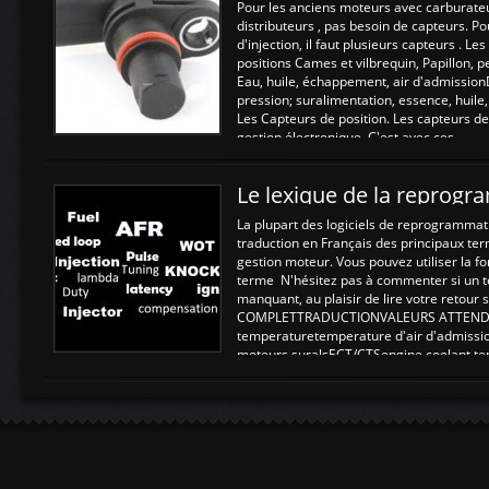
Pour les anciens moteurs avec carburate
distributeurs , pas besoin de capteurs. P
d'injection, il faut plusieurs capteurs . L
positions Cames et vilbrequin, Papillon, 
Eau, huile, échappement, air d'admission
pression; suralimentation, essence, huile,
Les Capteurs de position. Les capteurs de
gestion électronique. C'est avec ces ...
Le lexique de la reprog
La plupart des logiciels de reprogrammati
traduction en Français des principaux te
gestion moteur. Vous pouvez utiliser la fo
terme N'hésitez pas à commenter si un t
manquant, au plaisir de lire votre retou
COMPLETTRADUCTIONVALEURS ATTENDUE
temperaturetemperature d'air d'admissi
moteurs suralsECT/CTSengine coolant t
moteurtemp ex. a froid 80-100°C a ...