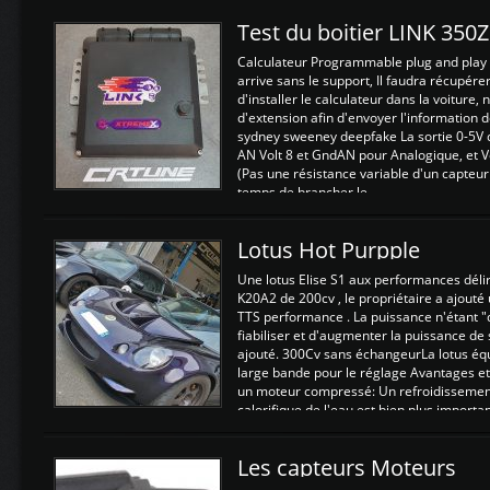
Test du boitier LINK 350
Calculateur Programmable plug and play (
arrive sans le support, Il faudra récupérer
d'installer le calculateur dans la voiture,
d'extension afin d'envoyer l'information d
sydney sweeney deepfake La sortie 0-5V d
AN Volt 8 et GndAN pour Analogique, et Vo
(Pas une résistance variable d'un capteur
temps de brancher le ...
Lotus Hot Purpple
Une lotus Elise S1 aux performances dél
K20A2 de 200cv , le propriétaire a ajouté
TTS performance . La puissance n'étant "
fiabiliser et d'augmenter la puissance de
ajouté. 300Cv sans échangeurLa lotus éq
large bande pour le réglage Avantages et
un moteur compressé: Un refroidissement 
calorifique de l'eau est bien plus importan
Les capteurs Moteurs