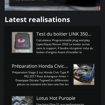
Latest realisations
Test du boitier LINK 350Z Plugin ECU
Calculateur Programmable plug and play
(spécifique) Nissan 350Z Le boitier arrive
sans le support, Il faudra récupérer celui du
boitier d'origine Avant d'installer le
calculateur dans la voiture, nous allons
connecter le harness d'extension afin
d'envoyer l'information de la large bande
Préparation Honda Civic Type R FK2
dans le boitier. sydney sweeney deepfake
La sortie 0-5V de l'afr sera connectée sur
Préparation Stage 2 sur Honda Civic Type R
l'entrée AN Volt 8 et GndAN pour
FK2 2017 Pose échangeur Airtec +
Analogique, et Volt car l'information est une
Downpipe Décata TegiwaCes différentes
tension (Pas une résistance variable d'un
pièces se montent très bien une fois les
capteur de pression ou de température Il
passages de roues et l'imposant fond plat
est temps de brancher le ...
déposé. L'échangeur massif demande une
légere découpe du plastique inferieur,
Lotus Hot Purpple
negénant en rien la structure ou le
fonctionnement du fond plat. Une
Une lotus Elise S1 aux performances