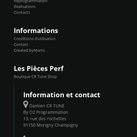
Reprogrammation
Reprog SP 98 sur le calculateur d'origine
Realisations
450€ TTC Un gain d'environ 10cv et 15nm
Contacts
...
Informations
Conditions d’utilisation
Contact
Created byMarto
Les Pièces Perf
Boutique CR Tune Shop
Information et contact
Damien CR TUNE
By O2 Programmation
13, rue des rochettes
91150 Morigny Champigny