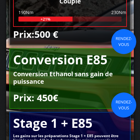
Couple
190Nm
230Nm
+21%
Prix:500 €
RENDEZ-
VOUS
Conversion E85
Conversion Ethanol sans gain de
puissance
Prix: 450€
RENDEZ-
VOUS
Stage 1 + E85
Les gains sur les préparations Stage 1 + E85 peuvent être