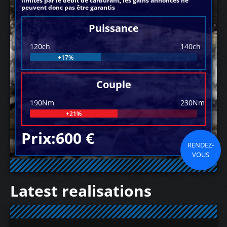
limités par le débit de carburant, les gains annoncés ne
peuvent donc pas être garantis
Puissance
120ch
140ch
+17%
Couple
190Nm
230Nm
+21%
Prix:600 €
RENDEZ-
VOUS
Latest realisations