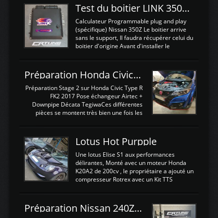
Test du boitier LINK 350Z Plugin ECU
Calculateur Programmable plug and play
(spécifique) Nissan 350Z Le boitier arrive
sans le support, Il faudra récupérer celui du
boitier d'origine Avant d'installer le
calculateur dans la voiture, nous allons
connecter le harness d'extension afin
d'envoyer l'information de la large bande
Préparation Honda Civic Type R FK2
dans le boitier. sydney sweeney deepfake
La sortie 0-5V de l'afr sera connectée sur
Préparation Stage 2 sur Honda Civic Type R
l'entrée AN Volt 8 et GndAN pour
FK2 2017 Pose échangeur Airtec +
Analogique, et Volt car l'information est une
Downpipe Décata TegiwaCes différentes
tension (Pas une résistance variable d'un
pièces se montent très bien une fois les
capteur de pression ou de température Il
passages de roues et l'imposant fond plat
est temps de brancher le ...
déposé. L'échangeur massif demande une
légere découpe du plastique inferieur,
Lotus Hot Purpple
negénant en rien la structure ou le
fonctionnement du fond plat. Une
Une lotus Elise S1 aux performances
reprogrammation Stage 2 est faite sur le
délirantes, Monté avec un moteur Honda
calculateur d'origine. Une alternative
K20A2 de 200cv , le propriétaire a ajouté un
économique au passage sur Hondata
compresseur Rotrex avec un Kit TTS
FlashproFK2 / Fk8. La Civic développe
performance . La puissance n'étant "que"
d'origine 310cv et 400Nn , Une fois
de 300cv, David a décidé de fiabiliser et
reprogrammé et les ...
d'augmenter la puissance de son moteur:
Préparation Nissan 240Z SR20DET
un watercooler a été ajouté. 300Cv sans