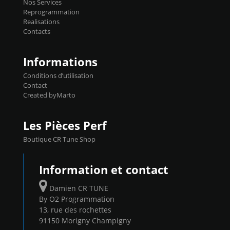
Nos Services
l'aide du flashpro OPTION ECONOMIQUES
Reprogrammation
Reprog SP 98 sur le calculateur d'origine
Realisations
450€ TTC Un gain d'environ 10cv et 15nm
Contacts
...
Informations
Conditions d’utilisation
Contact
Created byMarto
Les Pièces Perf
Boutique CR Tune Shop
Information et contact
Damien CR TUNE
By O2 Programmation
13, rue des rochettes
91150 Morigny Champigny