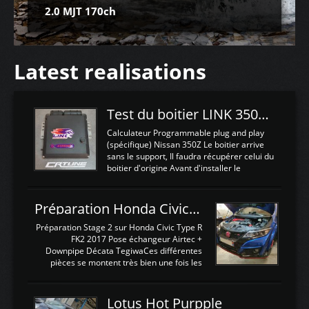
2.0 MJT 170ch
Latest realisations
Test du boitier LINK 350Z Plugin ECU
Calculateur Programmable plug and play
(spécifique) Nissan 350Z Le boitier arrive
sans le support, Il faudra récupérer celui du
boitier d'origine Avant d'installer le
calculateur dans la voiture, nous allons
connecter le harness d'extension afin
d'envoyer l'information de la large bande
Préparation Honda Civic Type R FK2
dans le boitier. sydney sweeney deepfake
La sortie 0-5V de l'afr sera connectée sur
Préparation Stage 2 sur Honda Civic Type R
l'entrée AN Volt 8 et GndAN pour
FK2 2017 Pose échangeur Airtec +
Analogique, et Volt car l'information est une
Downpipe Décata TegiwaCes différentes
tension (Pas une résistance variable d'un
pièces se montent très bien une fois les
capteur de pression ou de température Il
passages de roues et l'imposant fond plat
est temps de brancher le ...
déposé. L'échangeur massif demande une
légere découpe du plastique inferieur,
Lotus Hot Purpple