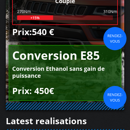
Couple
270Nm
310Nm
+15%
Prix:540 €
RENDEZ-
VOUS
Conversion E85
Conversion Ethanol sans gain de
puissance
Prix: 450€
RENDEZ-
VOUS
Latest realisations