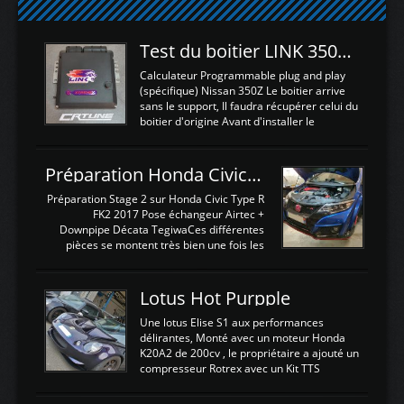
Test du boitier LINK 350Z Plugin ECU
Calculateur Programmable plug and play
(spécifique) Nissan 350Z Le boitier arrive
sans le support, Il faudra récupérer celui du
boitier d'origine Avant d'installer le
calculateur dans la voiture, nous allons
connecter le harness d'extension afin
d'envoyer l'information de la large bande
Préparation Honda Civic Type R FK2
dans le boitier. sydney sweeney deepfake
La sortie 0-5V de l'afr sera connectée sur
Préparation Stage 2 sur Honda Civic Type R
l'entrée AN Volt 8 et GndAN pour
FK2 2017 Pose échangeur Airtec +
Analogique, et Volt car l'information est une
Downpipe Décata TegiwaCes différentes
tension (Pas une résistance variable d'un
pièces se montent très bien une fois les
capteur de pression ou de température Il
passages de roues et l'imposant fond plat
est temps de brancher le ...
déposé. L'échangeur massif demande une
légere découpe du plastique inferieur,
Lotus Hot Purpple
negénant en rien la structure ou le
fonctionnement du fond plat. Une
Une lotus Elise S1 aux performances
reprogrammation Stage 2 est faite sur le
délirantes, Monté avec un moteur Honda
calculateur d'origine. Une alternative
K20A2 de 200cv , le propriétaire a ajouté un
économique au passage sur Hondata
compresseur Rotrex avec un Kit TTS
FlashproFK2 / Fk8. La Civic développe
performance . La puissance n'étant "que"
d'origine 310cv et 400Nn , Une fois
de 300cv, David a décidé de fiabiliser et