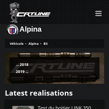
Alpina
Véhicule
Alpina
B3
... 2018
2019 ...
Latest realisations
Test du boitier LINK 350Z Plugin ECU