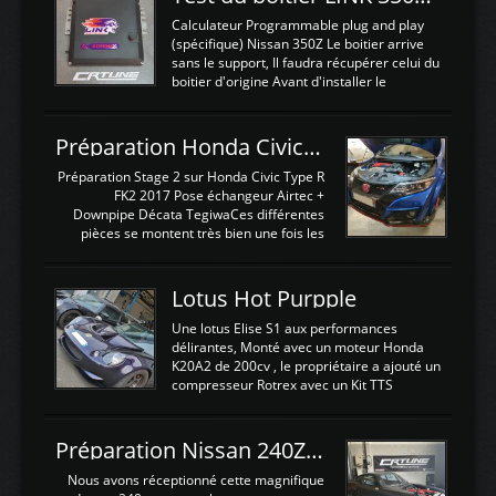
Calculateur Programmable plug and play
(spécifique) Nissan 350Z Le boitier arrive
sans le support, Il faudra récupérer celui du
boitier d'origine Avant d'installer le
calculateur dans la voiture, nous allons
connecter le harness d'extension afin
d'envoyer l'information de la large bande
Préparation Honda Civic Type R FK2
dans le boitier. sydney sweeney deepfake
La sortie 0-5V de l'afr sera connectée sur
Préparation Stage 2 sur Honda Civic Type R
l'entrée AN Volt 8 et GndAN pour
FK2 2017 Pose échangeur Airtec +
Analogique, et Volt car l'information est une
Downpipe Décata TegiwaCes différentes
tension (Pas une résistance variable d'un
pièces se montent très bien une fois les
capteur de pression ou de température Il
passages de roues et l'imposant fond plat
est temps de brancher le ...
déposé. L'échangeur massif demande une
légere découpe du plastique inferieur,
Lotus Hot Purpple
negénant en rien la structure ou le
fonctionnement du fond plat. Une
Une lotus Elise S1 aux performances
reprogrammation Stage 2 est faite sur le
délirantes, Monté avec un moteur Honda
calculateur d'origine. Une alternative
K20A2 de 200cv , le propriétaire a ajouté un
économique au passage sur Hondata
compresseur Rotrex avec un Kit TTS
FlashproFK2 / Fk8. La Civic développe
performance . La puissance n'étant "que"
d'origine 310cv et 400Nn , Une fois
de 300cv, David a décidé de fiabiliser et
reprogrammé et les ...
d'augmenter la puissance de son moteur:
Préparation Nissan 240Z SR20DET
un watercooler a été ajouté. 300Cv sans
échangeurLa lotus équipée d'un Hondata
Nous avons réceptionné cette magnifique