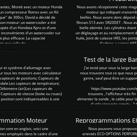
irantes, Monté avec un moteur Honda
Nous avons réceptionné cette mag
 un compresseur Rotrex avec un Kit
moteur qui indiquait vraisem
que" de 300cv, David a décidé de
bielles. Nous avons donc déposé 
 son moteur: un watercooler a été
Nissan S13 avec SR20DET . Nous avo
uipée d'un Hondata Kpro et d'une
bielle abimée. Les cylindres étan
 inconvénients d'un watercooler sur
un déglaçage et au remplacement de
plus efficace: La capacité
huile, Joint de culasse HKS, les jo
te que celle de ...
d'arbres a cames HKS 
Test de la large B
ur et système d'allumage avec
J'ai testé pour vous la large ba
our tous les moteurs avec calculateur
nous trouvons tout ce que nous p
es capteurs de positions; Capteurs de
genre, sauf peut être un suppor
pedale.Les capteurs de température;
Débimetre (air)Les capteurs de
https://www.youtube.com
 Capteurs de vitesse (boite ou roues)
trouvons , l'afficheur très fin
 position sont indispensables à une
alimenter la sonde , le cable pour l
d'utilisation très simple , 2
rammation Moteur
on sont en anglais, voici une
Nous pouvons vous proposer d
rmes employés dans le cadre d'une
orientés ECO OPTIONS PERFOR