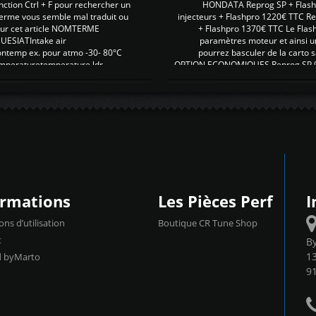
nction Ctrl + F pour rechercher un
HONDATA Reprog SP + Flash
erme vous semble mal traduit ou
injecteurs + Flashpro 1220€ TTC R
r sur cet article NOMTERME
+ Flashpro 1370€ TTC Le Flas
SIATIntake air
paramètres moteur et ainsi u
ontemp ex. pour atmo -30- 80°C
pourrez basculer de la carto s
emperaturetemperature ldr
OPTION ECONOMIQUES Reprog SP 98 
ormations
Les Pièces Perf
I
ons d’utilisation
Boutique CR Tune Shop
t
B
13
d byMarto
9