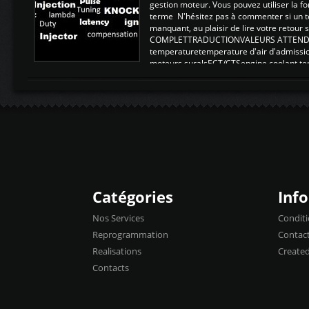
gestion moteur. Vous pouvez utiliser la fo
terme N'hésitez pas à commenter si un t
manquant, au plaisir de lire votre retou
COMPLETTRADUCTIONVALEURS ATTENDUE
temperaturetemperature d'air d'admissi
moteurs suralsECT/CTSengine coolant t
moteurtemp ex. a froid 80-100°C a ...
Catégories
Inf
Nos Services
Conditi
Reprogrammation
Contac
Realisations
Create
Contacts