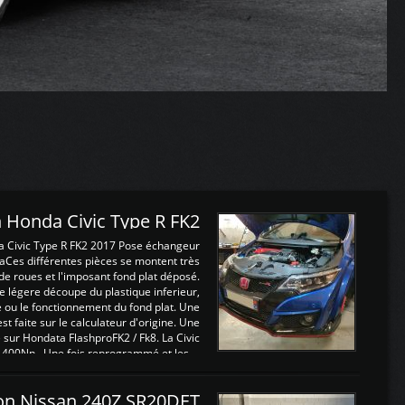
 Honda Civic Type R FK2
a Civic Type R FK2 2017 Pose échangeur
Ces différentes pièces se montent très
de roues et l'imposant fond plat déposé.
légere découpe du plastique inferieur,
e ou le fonctionnement du fond plat. Une
 faite sur le calculateur d'origine. Une
sur Hondata FlashproFK2 / Fk8. La Civic
 400Nn , Une fois reprogrammé et les ...
on Nissan 240Z SR20DET