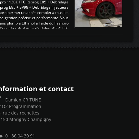
pro 1130€ TTC Reprog E85 + Débridage
eprog E85 + SP98 + Débridage Injecteurs
hpro permet un accès complet à tous les
ne gestion précise et performante. Vous
ans plomb à Ethanol à l'aide du flashpro
sur le calculateur d'origine 450€ TTC
Un gain d'environ 10cv et 15nm ...
nformation et contact
Damien CR TUNE
y O2 Programmation
, rue des rochettes
1150 Morigny Champigny
01 86 04 30 91