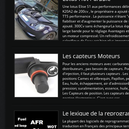
Une lotus Elise S1 aux performances dél
K20A2 de 200cv , le propriétaire a ajouté
TTS performance . La puissance n'étant "
fiabiliser et d'augmenter la puissance de
ajouté. 300Cv sans échangeurLa lotus éq
large bande pour le réglage Avantages et
un moteur compressé: Un refroidissement 
calorifique de l'eau est bien plus importan
Les capteurs Moteurs
Pour les anciens moteurs avec carburate
distributeurs , pas besoin de capteurs. P
d'injection, il faut plusieurs capteurs . L
positions Cames et vilbrequin, Papillon, 
Eau, huile, échappement, air d'admission
pression; suralimentation, essence, huile,
Les Capteurs de position. Les capteurs de
gestion électronique. C'est avec ces ...
Le lexique de la reprog
La plupart des logiciels de reprogrammati
traduction en Français des principaux te