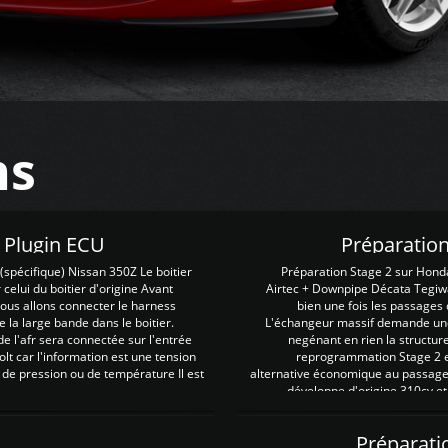
ns
Z Plugin ECU
Préparation
spécifique) Nissan 350Z Le boitier
Préparation Stage 2 sur Hond
 celui du boitier d'origine Avant
Airtec + Downpipe Décata Tegiwa
 nous allons connecter le harness
bien une fois les passages 
e la large bande dans le boitier.
L'échangeur massif demande une 
e l'afr sera connectée sur l'entrée
negénant en rien la structur
lt car l'information est une tension
reprogrammation Stage 2 est
 de pression ou de température Il est
alternative économique au passage 
développe d'origine 310cv et
Préparati