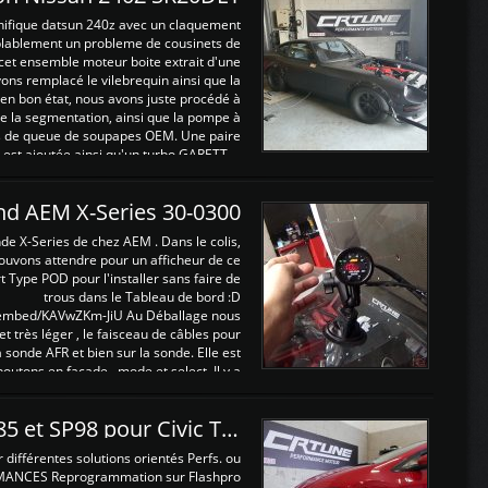
nifique datsun 240z avec un claquement
blablement un probleme de cousinets de
cet ensemble moteur boite extrait d'une
ns remplacé le vilebrequin ainsi que la
t en bon état, nous avons juste procédé à
 la segmentation, ainsi que la pompe à
ints de queue de soupapes OEM. Une paire
est ajoutée ainsi qu'un turbo GARETT ...
and AEM X-Series 30-0300
nde X-Series de chez AEM . Dans le colis,
ouvons attendre pour un afficheur de ce
t Type POD pour l'installer sans faire de
trous dans le Tableau de bord :D
/embed/KAVwZKm-JiU Au Déballage nous
 et très léger , le faisceau de câbles pour
a sonde AFR et bien sur la sonde. Elle est
 boutons en façade , mode et select. Il y a
différentes fonctions ...
Reprogrammations E85 et SP98 pour Civic Type R FN2
ifférentes solutions orientés Perfs. ou
MANCES Reprogrammation sur Flashpro