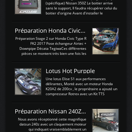
(spécifique) Nissan 350Z Le boitier arrive
sans le support, Il faudra récupérer celui du
boitier d'origine Avant d'installer le
calculateur dans la voiture, nous allons
connecter le harness d'extension afin
d'envoyer l'information de la large bande
Préparation Honda Civic Type R FK2
dans le boitier. sydney sweeney deepfake
La sortie 0-5V de l'afr sera connectée sur
Préparation Stage 2 sur Honda Civic Type R
l'entrée AN Volt 8 et GndAN pour
FK2 2017 Pose échangeur Airtec +
Analogique, et Volt car l'information est une
Downpipe Décata TegiwaCes différentes
tension (Pas une résistance variable d'un
pièces se montent très bien une fois les
capteur de pression ou de température Il
passages de roues et l'imposant fond plat
est temps de brancher le ...
déposé. L'échangeur massif demande une
légere découpe du plastique inferieur,
Lotus Hot Purpple
negénant en rien la structure ou le
fonctionnement du fond plat. Une
Une lotus Elise S1 aux performances
reprogrammation Stage 2 est faite sur le
délirantes, Monté avec un moteur Honda
calculateur d'origine. Une alternative
K20A2 de 200cv , le propriétaire a ajouté un
économique au passage sur Hondata
compresseur Rotrex avec un Kit TTS
FlashproFK2 / Fk8. La Civic développe
performance . La puissance n'étant "que"
d'origine 310cv et 400Nn , Une fois
de 300cv, David a décidé de fiabiliser et
reprogrammé et les ...
d'augmenter la puissance de son moteur:
Préparation Nissan 240Z SR20DET
un watercooler a été ajouté. 300Cv sans
échangeurLa lotus équipée d'un Hondata
Nous avons réceptionné cette magnifique
Kpro et d'une large bande pour le réglage
datsun 240z avec un claquement moteur
Avantages et inconvénients d'un
qui indiquait vraisemblablement un