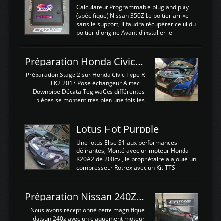
Calculateur Programmable plug and play
(spécifique) Nissan 350Z Le boitier arrive
sans le support, Il faudra récupérer celui du
boitier d'origine Avant d'installer le
calculateur dans la voiture, nous allons
connecter le harness d'extension afin
d'envoyer l'information de la large bande
Préparation Honda Civic Type R FK2
dans le boitier. sydney sweeney deepfake
La sortie 0-5V de l'afr sera connectée sur
Préparation Stage 2 sur Honda Civic Type R
l'entrée AN Volt 8 et GndAN pour
FK2 2017 Pose échangeur Airtec +
Analogique, et Volt car l'information est une
Downpipe Décata TegiwaCes différentes
tension (Pas une résistance variable d'un
pièces se montent très bien une fois les
capteur de pression ou de température Il
passages de roues et l'imposant fond plat
est temps de brancher le ...
déposé. L'échangeur massif demande une
légere découpe du plastique inferieur,
Lotus Hot Purpple
negénant en rien la structure ou le
fonctionnement du fond plat. Une
Une lotus Elise S1 aux performances
reprogrammation Stage 2 est faite sur le
délirantes, Monté avec un moteur Honda
calculateur d'origine. Une alternative
K20A2 de 200cv , le propriétaire a ajouté un
économique au passage sur Hondata
compresseur Rotrex avec un Kit TTS
FlashproFK2 / Fk8. La Civic développe
performance . La puissance n'étant "que"
d'origine 310cv et 400Nn , Une fois
de 300cv, David a décidé de fiabiliser et
reprogrammé et les ...
d'augmenter la puissance de son moteur:
Préparation Nissan 240Z SR20DET
un watercooler a été ajouté. 300Cv sans
échangeurLa lotus équipée d'un Hondata
Nous avons réceptionné cette magnifique
Kpro et d'une large bande pour le réglage
datsun 240z avec un claquement moteur