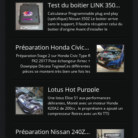
Test du boitier LINK 350Z Plugin ECU
Calculateur Programmable plug and play
(spécifique) Nissan 350Z Le boitier arrive
sans le support, Il faudra récupérer celui du
boitier d'origine Avant d'installer le
calculateur dans la voiture, nous allons
connecter le harness d'extension afin
d'envoyer l'information de la large bande
Préparation Honda Civic Type R FK2
dans le boitier. sydney sweeney deepfake
La sortie 0-5V de l'afr sera connectée sur
Préparation Stage 2 sur Honda Civic Type R
l'entrée AN Volt 8 et GndAN pour
FK2 2017 Pose échangeur Airtec +
Analogique, et Volt car l'information est une
Downpipe Décata TegiwaCes différentes
tension (Pas une résistance variable d'un
pièces se montent très bien une fois les
capteur de pression ou de température Il
passages de roues et l'imposant fond plat
est temps de brancher le ...
déposé. L'échangeur massif demande une
légere découpe du plastique inferieur,
Lotus Hot Purpple
negénant en rien la structure ou le
fonctionnement du fond plat. Une
Une lotus Elise S1 aux performances
reprogrammation Stage 2 est faite sur le
délirantes, Monté avec un moteur Honda
calculateur d'origine. Une alternative
K20A2 de 200cv , le propriétaire a ajouté un
économique au passage sur Hondata
compresseur Rotrex avec un Kit TTS
FlashproFK2 / Fk8. La Civic développe
performance . La puissance n'étant "que"
d'origine 310cv et 400Nn , Une fois
de 300cv, David a décidé de fiabiliser et
reprogrammé et les ...
d'augmenter la puissance de son moteur:
Préparation Nissan 240Z SR20DET
un watercooler a été ajouté. 300Cv sans