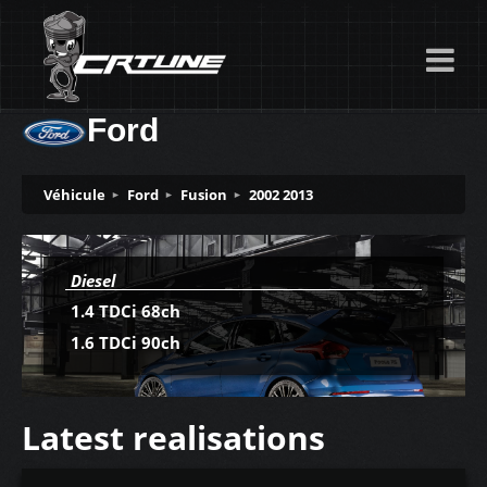
Ford
Véhicule
Ford
Fusion
2002 2013
Diesel
1.4 TDCi 68ch
1.6 TDCi 90ch
Latest realisations