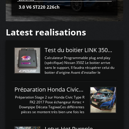
3.0 V6 ST220 226ch
Latest realisations
Test du boitier LINK 350Z Plugin ECU
Calculateur Programmable plug and play
(spécifique) Nissan 350Z Le boitier arrive
sans le support, Il faudra récupérer celui du
boitier d'origine Avant d'installer le
calculateur dans la voiture, nous allons
connecter le harness d'extension afin
d'envoyer l'information de la large bande
Préparation Honda Civic Type R FK2
dans le boitier. sydney sweeney deepfake
La sortie 0-5V de l'afr sera connectée sur
Préparation Stage 2 sur Honda Civic Type R
l'entrée AN Volt 8 et GndAN pour
FK2 2017 Pose échangeur Airtec +
Analogique, et Volt car l'information est une
Downpipe Décata TegiwaCes différentes
tension (Pas une résistance variable d'un
pièces se montent très bien une fois les
capteur de pression ou de température Il
passages de roues et l'imposant fond plat
est temps de brancher le ...
déposé. L'échangeur massif demande une
légere découpe du plastique inferieur,
Lotus Hot Purpple