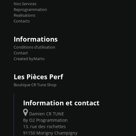
basculer de la carto sans plomb à Ethanol à
Nos Services
l'aide du flashpro OPTION ECONOMIQUES
Reprogrammation
Reprog SP 98 sur le calculateur d'origine
Realisations
450€ TTC Un gain d'environ 10cv et 15nm
Contacts
...
Informations
Conditions d’utilisation
Contact
Created byMarto
Les Pièces Perf
Boutique CR Tune Shop
Information et contact
Damien CR TUNE
By O2 Programmation
13, rue des rochettes
91150 Morigny Champigny