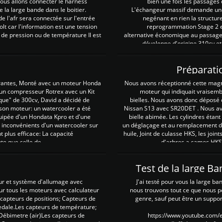
 nous allons connecter le harness
bien une fois les passages 
e la large bande dans le boitier.
L'échangeur massif demande une 
e l'afr sera connectée sur l'entrée
negénant en rien la structur
lt car l'information est une tension
reprogrammation Stage 2 est
 de pression ou de température Il est
alternative économique au passage 
développe d'origine 310cv et
Préparati
irantes, Monté avec un moteur Honda
Nous avons réceptionné cette mag
 un compresseur Rotrex avec un Kit
moteur qui indiquait vraisem
que" de 300cv, David a décidé de
bielles. Nous avons donc déposé 
 son moteur: un watercooler a été
Nissan S13 avec SR20DET . Nous avo
uipée d'un Hondata Kpro et d'une
bielle abimée. Les cylindres étan
 inconvénients d'un watercooler sur
un déglaçage et au remplacement de
plus efficace: La capacité
huile, Joint de culasse HKS, les jo
te que celle de ...
d'arbres a cames HKS 
Test de la large B
ur et système d'allumage avec
J'ai testé pour vous la large ba
our tous les moteurs avec calculateur
nous trouvons tout ce que nous p
es capteurs de positions; Capteurs de
genre, sauf peut être un suppor
pedale.Les capteurs de température;
Débimetre (air)Les capteurs de
https://www.youtube.com