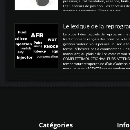
pression; suralimentation, essence, huile,
Les Capteurs de position. Les capteurs de
gestion électronique. C'est avec ces ...
Le lexique de la reprog
La plupart des logiciels de reprogrammati
traduction en Français des principaux te
gestion moteur. Vous pouvez utiliser la fo
terme N'hésitez pas à commenter si un t
manquant, au plaisir de lire votre retou
COMPLETTRADUCTIONVALEURS ATTENDUE
temperaturetemperature d'air d'admissi
moteurs suralsECT/CTSengine coolant t
moteurtemp ex. a froid 80-100°C a ...
Catégories
Inf