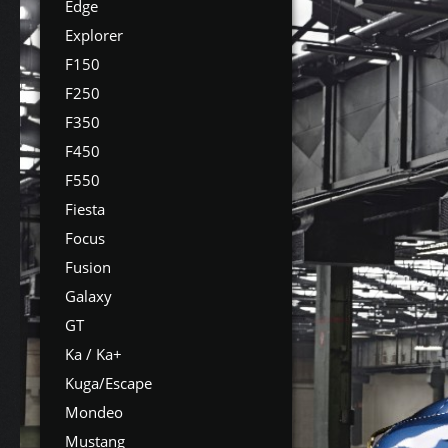
Edge
Explorer
F150
F250
F350
F450
F550
Fiesta
Focus
Fusion
Galaxy
GT
Ka / Ka+
Kuga/Escape
Mondeo
Mustang