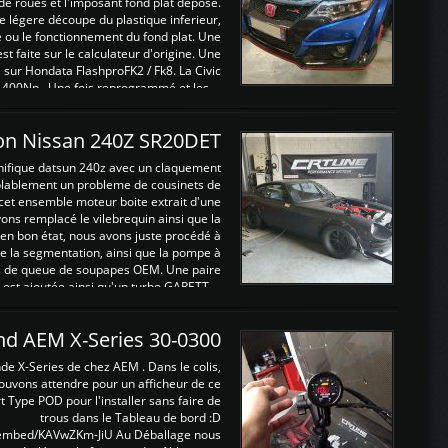
de roues et l'imposant fond plat déposé.
légere découpe du plastique inferieur,
e ou le fonctionnement du fond plat. Une
 faite sur le calculateur d'origine. Une
sur Hondata FlashproFK2 / Fk8. La Civic
 400Nn , Une fois reprogrammé et les ...
on Nissan 240Z SR20DET
nifique datsun 240z avec un claquement
blablement un probleme de cousinets de
cet ensemble moteur boite extrait d'une
ns remplacé le vilebrequin ainsi que la
t en bon état, nous avons juste procédé à
 la segmentation, ainsi que la pompe à
ints de queue de soupapes OEM. Une paire
est ajoutée ainsi qu'un turbo GARETT ...
and AEM X-Series 30-0300
nde X-Series de chez AEM . Dans le colis,
ouvons attendre pour un afficheur de ce
t Type POD pour l'installer sans faire de
trous dans le Tableau de bord :D
/embed/KAVwZKm-JiU Au Déballage nous