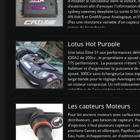
d'installer le calculateur dans la voiture,
d'extension afin d'envoyer l'information d
sydney sweeney deepfake La sortie 0-5V d
AN Volt 8 et GndAN pour Analogique, et Vo
(Pas une résistance variable d'un capteur
temps de brancher le ...
Lotus Hot Purpple
Une lotus Elise S1 aux performances dél
K20A2 de 200cv , le propriétaire a ajouté
TTS performance . La puissance n'étant "
fiabiliser et d'augmenter la puissance de
ajouté. 300Cv sans échangeurLa lotus éq
large bande pour le réglage Avantages et
un moteur compressé: Un refroidissement 
calorifique de l'eau est bien plus importan
Les capteurs Moteurs
Pour les anciens moteurs avec carburate
distributeurs , pas besoin de capteurs. P
d'injection, il faut plusieurs capteurs . L
positions Cames et vilbrequin, Papillon, 
Eau, huile, échappement, air d'admission