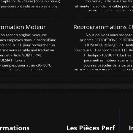
 Capteurs de vitesse (boite ou roues)
trouvons , l'afficheur très fin
 position sont indispensables à une
alimenter la sonde , le cable pour l
d'utilisation très simple , 2
rammation Moteur
on sont en anglais, voici une
Nous pouvons vous proposer d
rmes employés dans le cadre d'une
orientés ECO OPTIONS PERFOR
nction Ctrl + F pour rechercher un
HONDATA Reprog SP + Flash
erme vous semble mal traduit ou
injecteurs + Flashpro 1220€ TTC R
r sur cet article NOMTERME
+ Flashpro 1370€ TTC Le Flas
SIATIntake air
paramètres moteur et ainsi u
ontemp ex. pour atmo -30- 80°C
pourrez basculer de la carto s
emperaturetemperature ldr
OPTION ECONOMIQUES Reprog SP 98 
ormations
Les Pièces Perf
I