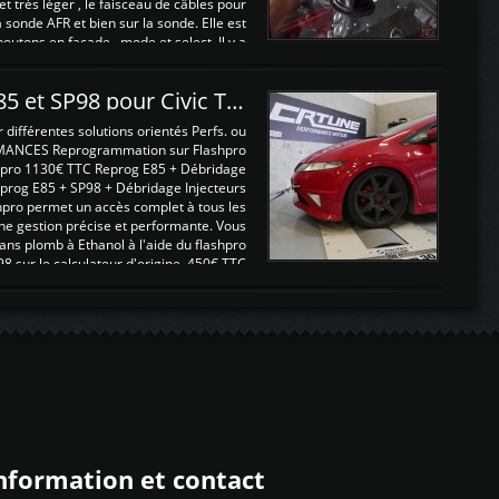
 et très léger , le faisceau de câbles pour
a sonde AFR et bien sur la sonde. Elle est
 boutons en façade , mode et select. Il y a
différentes fonctions ...
Reprogrammations E85 et SP98 pour Civic Type R FN2
ifférentes solutions orientés Perfs. ou
MANCES Reprogrammation sur Flashpro
pro 1130€ TTC Reprog E85 + Débridage
eprog E85 + SP98 + Débridage Injecteurs
hpro permet un accès complet à tous les
ne gestion précise et performante. Vous
ans plomb à Ethanol à l'aide du flashpro
sur le calculateur d'origine 450€ TTC
Un gain d'environ 10cv et 15nm ...
nformation et contact