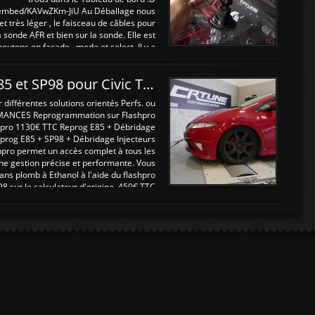
/embed/KAVwZKm-JiU Au Déballage nous
 et très léger , le faisceau de câbles pour
a sonde AFR et bien sur la sonde. Elle est
 boutons en façade , mode et select. Il y a
différentes fonctions ...
Reprogrammations E85 et SP98 pour Civic Type R FN2
ifférentes solutions orientés Perfs. ou
MANCES Reprogrammation sur Flashpro
pro 1130€ TTC Reprog E85 + Débridage
eprog E85 + SP98 + Débridage Injecteurs
hpro permet un accès complet à tous les
ne gestion précise et performante. Vous
ans plomb à Ethanol à l'aide du flashpro
sur le calculateur d'origine 450€ TTC
Un gain d'environ 10cv et 15nm ...