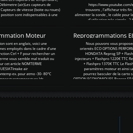
Débimetre (air)Les capteurs de
https://www.youtube.com
 Capteurs de vitesse (boite ou roues)
trouvons , l'afficheur très fin
 position sont indispensables à une
alimenter la sonde , le cable pour l
d'utilisation très simple , 2
rammation Moteur
on sont en anglais, voici une
Nous pouvons vous proposer d
rmes employés dans le cadre d'une
orientés ECO OPTIONS PERFOR
nction Ctrl + F pour rechercher un
HONDATA Reprog SP + Flash
erme vous semble mal traduit ou
injecteurs + Flashpro 1220€ TTC R
r sur cet article NOMTERME
+ Flashpro 1370€ TTC Le Flas
SIATIntake air
paramètres moteur et ainsi u
ontemp ex. pour atmo -30- 80°C
pourrez basculer de la carto s
emperaturetemperature ldr
OPTION ECONOMIQUES Reprog SP 98 