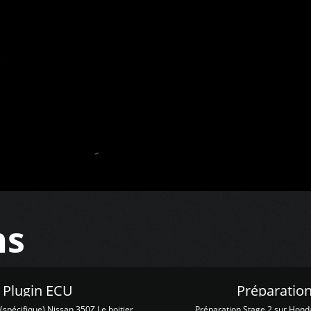
ns
Z Plugin ECU
Préparation
spécifique) Nissan 350Z Le boitier
Préparation Stage 2 sur Hond