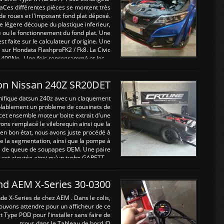
Ces différentes pièces se montent très
de roues et l'imposant fond plat déposé.
légere découpe du plastique inferieur,
e ou le fonctionnement du fond plat. Une
 faite sur le calculateur d'origine. Une
sur Hondata FlashproFK2 / Fk8. La Civic
 400Nn , Une fois reprogrammé et les ...
on Nissan 240Z SR20DET
nifique datsun 240z avec un claquement
blablement un probleme de cousinets de
cet ensemble moteur boite extrait d'une
ns remplacé le vilebrequin ainsi que la
t en bon état, nous avons juste procédé à
 la segmentation, ainsi que la pompe à
ints de queue de soupapes OEM. Une paire
est ajoutée ainsi qu'un turbo GARETT ...
and AEM X-Series 30-0300
nde X-Series de chez AEM . Dans le colis,
ouvons attendre pour un afficheur de ce
t Type POD pour l'installer sans faire de
trous dans le Tableau de bord :D