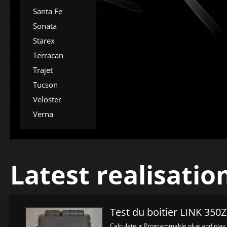
Santa Fe
Sonata
Starex
Terracan
Trajet
Tucson
Veloster
Verna
Latest realisatio
Test du boitier LINK 350
Calculateur Programmable plug and play (