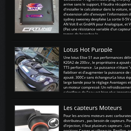
arrive sans le support, Il faudra récupérer
d'installer le calculateur dans la voiture,
d'extension afin d'envoyer l'information d
sydney sweeney deepfake La sortie 0-5V d
AN Volt 8 et GndAN pour Analogique, et Vo
(Pas une résistance variable d'un capteur
temps de brancher le ...
Lotus Hot Purpple
Une lotus Elise S1 aux performances dél
K20A2 de 200cv , le propriétaire a ajouté
TTS performance . La puissance n'étant "
fiabiliser et d'augmenter la puissance de
ajouté. 300Cv sans échangeurLa lotus éq
large bande pour le réglage Avantages et
un moteur compressé: Un refroidissement 
calorifique de l'eau est bien plus importan
Les capteurs Moteurs
Pour les anciens moteurs avec carburate
distributeurs , pas besoin de capteurs. P
d'injection, il faut plusieurs capteurs . L
positions Cames et vilbrequin, Papillon, 