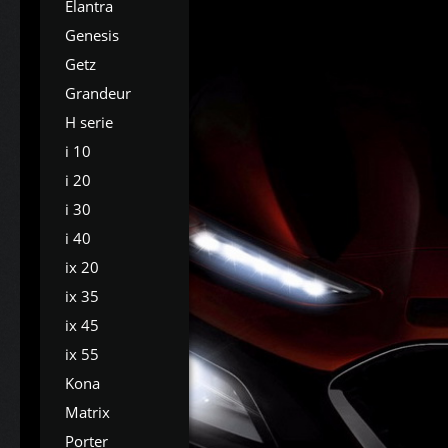
Elantra
Genesis
Getz
Grandeur
H serie
i 10
i 20
i 30
i 40
ix 20
ix 35
ix 45
ix 55
Kona
Matrix
Porter