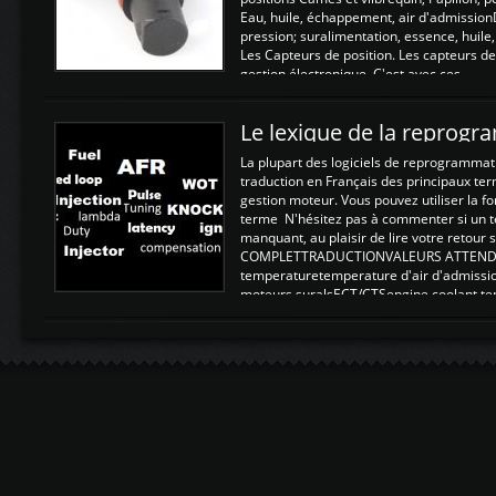
Eau, huile, échappement, air d'admission
pression; suralimentation, essence, huile,
Les Capteurs de position. Les capteurs de
gestion électronique. C'est avec ces ...
Le lexique de la reprog
La plupart des logiciels de reprogrammati
traduction en Français des principaux te
gestion moteur. Vous pouvez utiliser la fo
terme N'hésitez pas à commenter si un t
manquant, au plaisir de lire votre retou
COMPLETTRADUCTIONVALEURS ATTENDUE
temperaturetemperature d'air d'admissi
moteurs suralsECT/CTSengine coolant t
moteurtemp ex. a froid 80-100°C a ...