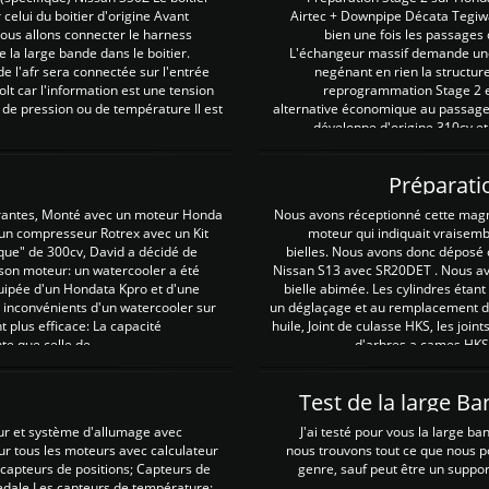
 celui du boitier d'origine Avant
Airtec + Downpipe Décata Tegiwa
 nous allons connecter le harness
bien une fois les passages 
e la large bande dans le boitier.
L'échangeur massif demande une 
e l'afr sera connectée sur l'entrée
negénant en rien la structur
lt car l'information est une tension
reprogrammation Stage 2 est
 de pression ou de température Il est
alternative économique au passage 
développe d'origine 310cv et
Préparati
irantes, Monté avec un moteur Honda
Nous avons réceptionné cette mag
 un compresseur Rotrex avec un Kit
moteur qui indiquait vraisem
que" de 300cv, David a décidé de
bielles. Nous avons donc déposé 
 son moteur: un watercooler a été
Nissan S13 avec SR20DET . Nous avo
uipée d'un Hondata Kpro et d'une
bielle abimée. Les cylindres étan
 inconvénients d'un watercooler sur
un déglaçage et au remplacement de
plus efficace: La capacité
huile, Joint de culasse HKS, les jo
te que celle de ...
d'arbres a cames HKS 
Test de la large B
ur et système d'allumage avec
J'ai testé pour vous la large ba
our tous les moteurs avec calculateur
nous trouvons tout ce que nous p
es capteurs de positions; Capteurs de
genre, sauf peut être un suppor
pedale.Les capteurs de température;