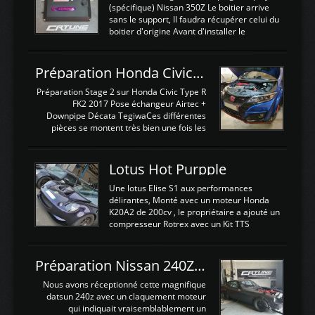
(spécifique) Nissan 350Z Le boitier arrive
sans le support, Il faudra récupérer celui du
boitier d'origine Avant d'installer le
calculateur dans la voiture, nous allons
connecter le harness d'extension afin
d'envoyer l'information de la large bande
Préparation Honda Civic Type R FK2
dans le boitier. sydney sweeney deepfake
La sortie 0-5V de l'afr sera connectée sur
Préparation Stage 2 sur Honda Civic Type R
l'entrée AN Volt 8 et GndAN pour
FK2 2017 Pose échangeur Airtec +
Analogique, et Volt car l'information est une
Downpipe Décata TegiwaCes différentes
tension (Pas une résistance variable d'un
pièces se montent très bien une fois les
capteur de pression ou de température Il
passages de roues et l'imposant fond plat
est temps de brancher le ...
déposé. L'échangeur massif demande une
légere découpe du plastique inferieur,
Lotus Hot Purpple
negénant en rien la structure ou le
fonctionnement du fond plat. Une
Une lotus Elise S1 aux performances
reprogrammation Stage 2 est faite sur le
délirantes, Monté avec un moteur Honda
calculateur d'origine. Une alternative
K20A2 de 200cv , le propriétaire a ajouté un
économique au passage sur Hondata
compresseur Rotrex avec un Kit TTS
FlashproFK2 / Fk8. La Civic développe
performance . La puissance n'étant "que"
d'origine 310cv et 400Nn , Une fois
de 300cv, David a décidé de fiabiliser et
reprogrammé et les ...
d'augmenter la puissance de son moteur:
Préparation Nissan 240Z SR20DET
un watercooler a été ajouté. 300Cv sans
échangeurLa lotus équipée d'un Hondata
Nous avons réceptionné cette magnifique
Kpro et d'une large bande pour le réglage
datsun 240z avec un claquement moteur
Avantages et inconvénients d'un
qui indiquait vraisemblablement un