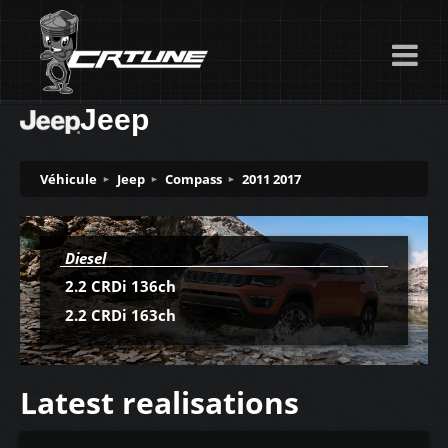
Jeep
Véhicule
Jeep
Compass
2011 2017
Diesel
2.2 CRDi 136ch
2.2 CRDi 163ch
Latest realisations