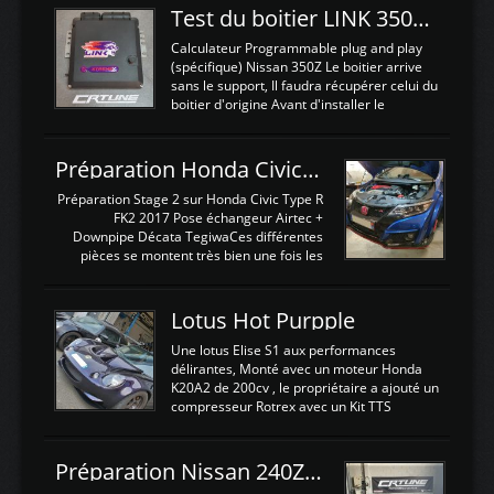
Test du boitier LINK 350Z Plugin ECU
Calculateur Programmable plug and play
(spécifique) Nissan 350Z Le boitier arrive
sans le support, Il faudra récupérer celui du
boitier d'origine Avant d'installer le
calculateur dans la voiture, nous allons
connecter le harness d'extension afin
d'envoyer l'information de la large bande
Préparation Honda Civic Type R FK2
dans le boitier. sydney sweeney deepfake
La sortie 0-5V de l'afr sera connectée sur
Préparation Stage 2 sur Honda Civic Type R
l'entrée AN Volt 8 et GndAN pour
FK2 2017 Pose échangeur Airtec +
Analogique, et Volt car l'information est une
Downpipe Décata TegiwaCes différentes
tension (Pas une résistance variable d'un
pièces se montent très bien une fois les
capteur de pression ou de température Il
passages de roues et l'imposant fond plat
est temps de brancher le ...
déposé. L'échangeur massif demande une
légere découpe du plastique inferieur,
Lotus Hot Purpple
negénant en rien la structure ou le
fonctionnement du fond plat. Une
Une lotus Elise S1 aux performances
reprogrammation Stage 2 est faite sur le
délirantes, Monté avec un moteur Honda
calculateur d'origine. Une alternative
K20A2 de 200cv , le propriétaire a ajouté un
économique au passage sur Hondata
compresseur Rotrex avec un Kit TTS
FlashproFK2 / Fk8. La Civic développe
performance . La puissance n'étant "que"
d'origine 310cv et 400Nn , Une fois
de 300cv, David a décidé de fiabiliser et
reprogrammé et les ...
d'augmenter la puissance de son moteur:
Préparation Nissan 240Z SR20DET
un watercooler a été ajouté. 300Cv sans