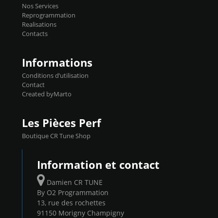
basculer de la carto sans plomb à Ethanol à
Nos Services
l'aide du flashpro OPTION ECONOMIQUES
Reprogrammation
Reprog SP 98 sur le calculateur d'origine
Realisations
450€ TTC Un gain d'environ 10cv et 15nm
Contacts
...
Informations
Conditions d’utilisation
Contact
Created byMarto
Les Pièces Perf
Boutique CR Tune Shop
Information et contact
Damien CR TUNE
By O2 Programmation
13, rue des rochettes
91150 Morigny Champigny