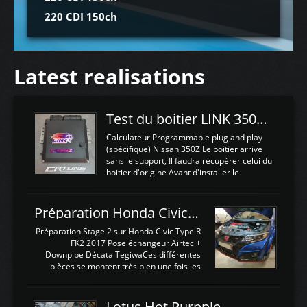
220 CDI 150ch
Latest realisations
Test du boitier LINK 350Z Plugin ECU
Calculateur Programmable plug and play
(spécifique) Nissan 350Z Le boitier arrive
sans le support, Il faudra récupérer celui du
boitier d'origine Avant d'installer le
calculateur dans la voiture, nous allons
connecter le harness d'extension afin
d'envoyer l'information de la large bande
Préparation Honda Civic Type R FK2
dans le boitier. sydney sweeney deepfake
La sortie 0-5V de l'afr sera connectée sur
Préparation Stage 2 sur Honda Civic Type R
l'entrée AN Volt 8 et GndAN pour
FK2 2017 Pose échangeur Airtec +
Analogique, et Volt car l'information est une
Downpipe Décata TegiwaCes différentes
tension (Pas une résistance variable d'un
pièces se montent très bien une fois les
capteur de pression ou de température Il
passages de roues et l'imposant fond plat
est temps de brancher le ...
déposé. L'échangeur massif demande une
légere découpe du plastique inferieur,
Lotus Hot Purpple