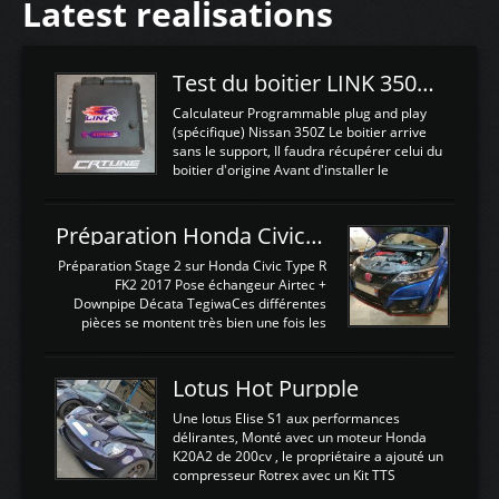
Latest realisations
Test du boitier LINK 350Z Plugin ECU
Calculateur Programmable plug and play
(spécifique) Nissan 350Z Le boitier arrive
sans le support, Il faudra récupérer celui du
boitier d'origine Avant d'installer le
calculateur dans la voiture, nous allons
connecter le harness d'extension afin
d'envoyer l'information de la large bande
Préparation Honda Civic Type R FK2
dans le boitier. sydney sweeney deepfake
La sortie 0-5V de l'afr sera connectée sur
Préparation Stage 2 sur Honda Civic Type R
l'entrée AN Volt 8 et GndAN pour
FK2 2017 Pose échangeur Airtec +
Analogique, et Volt car l'information est une
Downpipe Décata TegiwaCes différentes
tension (Pas une résistance variable d'un
pièces se montent très bien une fois les
capteur de pression ou de température Il
passages de roues et l'imposant fond plat
est temps de brancher le ...
déposé. L'échangeur massif demande une
légere découpe du plastique inferieur,
Lotus Hot Purpple
negénant en rien la structure ou le
fonctionnement du fond plat. Une
Une lotus Elise S1 aux performances
reprogrammation Stage 2 est faite sur le
délirantes, Monté avec un moteur Honda
calculateur d'origine. Une alternative
K20A2 de 200cv , le propriétaire a ajouté un
économique au passage sur Hondata
compresseur Rotrex avec un Kit TTS
FlashproFK2 / Fk8. La Civic développe
performance . La puissance n'étant "que"