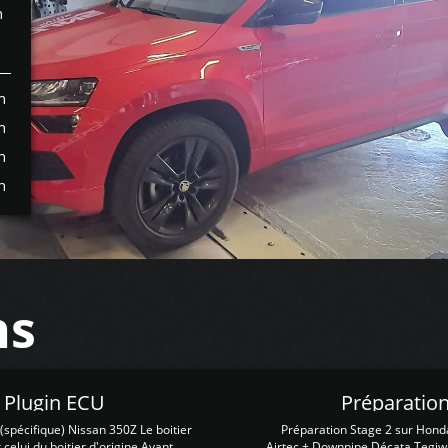
h
h
h
h
h
ns
Z Plugin ECU
Préparation
spécifique) Nissan 350Z Le boitier
Préparation Stage 2 sur Hond
 celui du boitier d'origine Avant
Airtec + Downpipe Décata Tegiwa