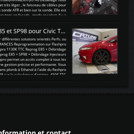
 et très léger , le faisceau de câbles pour
a sonde AFR et bien sur la sonde. Elle est
 boutons en façade , mode et select. Il y a
différentes fonctions ...
Reprogrammations E85 et SP98 pour Civic Type R FN2
ifférentes solutions orientés Perfs. ou
MANCES Reprogrammation sur Flashpro
pro 1130€ TTC Reprog E85 + Débridage
eprog E85 + SP98 + Débridage Injecteurs
hpro permet un accès complet à tous les
ne gestion précise et performante. Vous
ans plomb à Ethanol à l'aide du flashpro
sur le calculateur d'origine 450€ TTC
Un gain d'environ 10cv et 15nm ...
nformation et contact