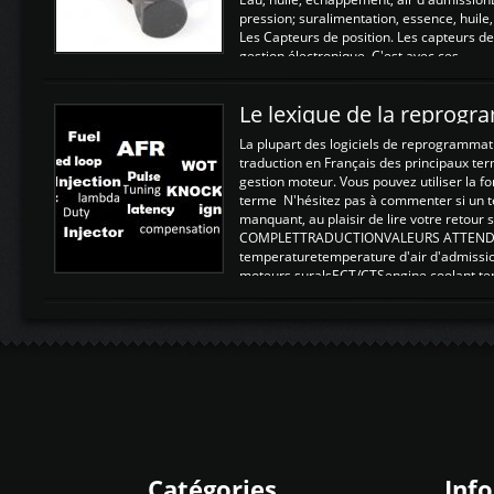
pression; suralimentation, essence, huile,
Les Capteurs de position. Les capteurs de
gestion électronique. C'est avec ces ...
Le lexique de la reprog
La plupart des logiciels de reprogrammati
traduction en Français des principaux te
gestion moteur. Vous pouvez utiliser la fo
terme N'hésitez pas à commenter si un t
manquant, au plaisir de lire votre retou
COMPLETTRADUCTIONVALEURS ATTENDUE
temperaturetemperature d'air d'admissi
moteurs suralsECT/CTSengine coolant t
moteurtemp ex. a froid 80-100°C a ...
Catégories
Inf