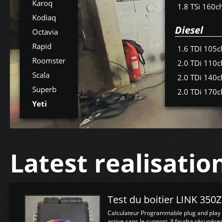
Karoq
1.8 TSi 160c
Kodiaq
Diesel
Octavia
Rapid
1.6 TDI 105c
Roomster
2.0 TDi 110c
Scala
2.0 TDi 140c
Superb
2.0 TDi 170c
Yeti
Latest realisatio
Test du boitier LINK 350
Calculateur Programmable plug and play (
arrive sans le support, Il faudra récupérer