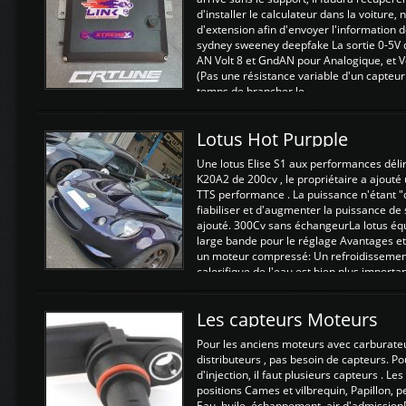
d'installer le calculateur dans la voiture,
d'extension afin d'envoyer l'information d
sydney sweeney deepfake La sortie 0-5V d
AN Volt 8 et GndAN pour Analogique, et Vo
(Pas une résistance variable d'un capteur
temps de brancher le ...
Lotus Hot Purpple
Une lotus Elise S1 aux performances dél
K20A2 de 200cv , le propriétaire a ajouté
TTS performance . La puissance n'étant "
fiabiliser et d'augmenter la puissance de
ajouté. 300Cv sans échangeurLa lotus éq
large bande pour le réglage Avantages et
un moteur compressé: Un refroidissement 
calorifique de l'eau est bien plus importan
Les capteurs Moteurs
Pour les anciens moteurs avec carburate
distributeurs , pas besoin de capteurs. P
d'injection, il faut plusieurs capteurs . L
positions Cames et vilbrequin, Papillon, 
Eau, huile, échappement, air d'admission