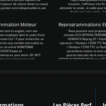
 Capteurs de vitesse (boite ou roues)
trouvons , l'afficheur très fin
 position sont indispensables à une
alimenter la sonde , le cable pour l
d'utilisation très simple , 2
rammation Moteur
on sont en anglais, voici une
Nous pouvons vous proposer d
rmes employés dans le cadre d'une
orientés ECO OPTIONS PERFOR
nction Ctrl + F pour rechercher un
HONDATA Reprog SP + Flash
erme vous semble mal traduit ou
injecteurs + Flashpro 1220€ TTC R
r sur cet article NOMTERME
+ Flashpro 1370€ TTC Le Flas
SIATIntake air
paramètres moteur et ainsi u
ontemp ex. pour atmo -30- 80°C
pourrez basculer de la carto s
emperaturetemperature ldr
OPTION ECONOMIQUES Reprog SP 98 
ormations
Les Pièces Perf
I