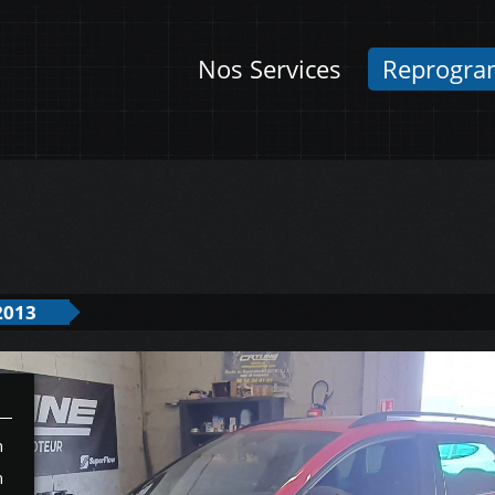
Nos Services
Reprogra
2013
h
h