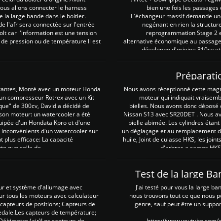
 nous allons connecter le harness
bien une fois les passages 
e la large bande dans le boitier.
L'échangeur massif demande une 
e l'afr sera connectée sur l'entrée
negénant en rien la structur
lt car l'information est une tension
reprogrammation Stage 2 est
 de pression ou de température Il est
alternative économique au passage 
développe d'origine 310cv et
Préparati
irantes, Monté avec un moteur Honda
Nous avons réceptionné cette mag
 un compresseur Rotrex avec un Kit
moteur qui indiquait vraisem
que" de 300cv, David a décidé de
bielles. Nous avons donc déposé 
 son moteur: un watercooler a été
Nissan S13 avec SR20DET . Nous avo
uipée d'un Hondata Kpro et d'une
bielle abimée. Les cylindres étan
 inconvénients d'un watercooler sur
un déglaçage et au remplacement de
plus efficace: La capacité
huile, Joint de culasse HKS, les jo
te que celle de ...
d'arbres a cames HKS 
Test de la large B
ur et système d'allumage avec
J'ai testé pour vous la large ba
our tous les moteurs avec calculateur
nous trouvons tout ce que nous p
es capteurs de positions; Capteurs de
genre, sauf peut être un suppor
pedale.Les capteurs de température;
Débimetre (air)Les capteurs de
https://www.youtube.com