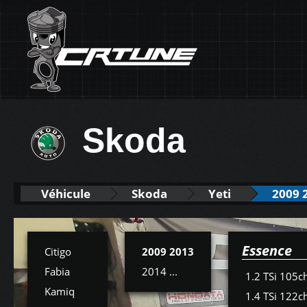
Skoda
Véhicule
Skoda
Yeti
2009 
Essence
Citigo
2009 2013
Fabia
2014 ...
1.2 TSi 105c
Kamiq
1.4 TSi 122c