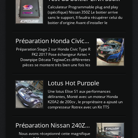
Calculateur Programmable plug and play
(spécifique) Nissan 350Z Le boitier arrive
sans le support, Il faudra récupérer celui du
boitier d'origine Avant d'installer le
calculateur dans la voiture, nous allons
connecter le harness d'extension afin
d'envoyer l'information de la large bande
Préparation Honda Civic Type R FK2
dans le boitier. sydney sweeney deepfake
La sortie 0-5V de l'afr sera connectée sur
Préparation Stage 2 sur Honda Civic Type R
l'entrée AN Volt 8 et GndAN pour
FK2 2017 Pose échangeur Airtec +
Analogique, et Volt car l'information est une
Downpipe Décata TegiwaCes différentes
tension (Pas une résistance variable d'un
pièces se montent très bien une fois les
capteur de pression ou de température Il
passages de roues et l'imposant fond plat
est temps de brancher le ...
déposé. L'échangeur massif demande une
légere découpe du plastique inferieur,
Lotus Hot Purpple
negénant en rien la structure ou le
fonctionnement du fond plat. Une
Une lotus Elise S1 aux performances
reprogrammation Stage 2 est faite sur le
délirantes, Monté avec un moteur Honda
calculateur d'origine. Une alternative
K20A2 de 200cv , le propriétaire a ajouté un
économique au passage sur Hondata
compresseur Rotrex avec un Kit TTS
FlashproFK2 / Fk8. La Civic développe
performance . La puissance n'étant "que"
d'origine 310cv et 400Nn , Une fois
de 300cv, David a décidé de fiabiliser et
reprogrammé et les ...
d'augmenter la puissance de son moteur:
Préparation Nissan 240Z SR20DET
un watercooler a été ajouté. 300Cv sans
échangeurLa lotus équipée d'un Hondata
Nous avons réceptionné cette magnifique