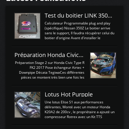
Test du boitier LINK 350Z Plugin ECU
Calculateur Programmable plug and play
(spécifique) Nissan 350Z Le boitier arrive
sans le support, Il faudra récupérer celui du
boitier d'origine Avant d'installer le
calculateur dans la voiture, nous allons
connecter le harness d'extension afin
d'envoyer l'information de la large bande
Préparation Honda Civic Type R FK2
dans le boitier. sydney sweeney deepfake
La sortie 0-5V de l'afr sera connectée sur
Préparation Stage 2 sur Honda Civic Type R
l'entrée AN Volt 8 et GndAN pour
FK2 2017 Pose échangeur Airtec +
Analogique, et Volt car l'information est une
Downpipe Décata TegiwaCes différentes
tension (Pas une résistance variable d'un
pièces se montent très bien une fois les
capteur de pression ou de température Il
passages de roues et l'imposant fond plat
est temps de brancher le ...
déposé. L'échangeur massif demande une
légere découpe du plastique inferieur,
Lotus Hot Purpple
negénant en rien la structure ou le
fonctionnement du fond plat. Une
Une lotus Elise S1 aux performances
reprogrammation Stage 2 est faite sur le
délirantes, Monté avec un moteur Honda
calculateur d'origine. Une alternative
K20A2 de 200cv , le propriétaire a ajouté un
économique au passage sur Hondata
compresseur Rotrex avec un Kit TTS
FlashproFK2 / Fk8. La Civic développe
performance . La puissance n'étant "que"
d'origine 310cv et 400Nn , Une fois
de 300cv, David a décidé de fiabiliser et