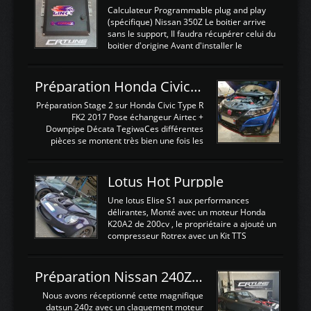
Calculateur Programmable plug and play
(spécifique) Nissan 350Z Le boitier arrive
sans le support, Il faudra récupérer celui du
boitier d'origine Avant d'installer le
calculateur dans la voiture, nous allons
connecter le harness d'extension afin
d'envoyer l'information de la large bande
Préparation Honda Civic Type R FK2
dans le boitier. sydney sweeney deepfake
La sortie 0-5V de l'afr sera connectée sur
Préparation Stage 2 sur Honda Civic Type R
l'entrée AN Volt 8 et GndAN pour
FK2 2017 Pose échangeur Airtec +
Analogique, et Volt car l'information est une
Downpipe Décata TegiwaCes différentes
tension (Pas une résistance variable d'un
pièces se montent très bien une fois les
capteur de pression ou de température Il
passages de roues et l'imposant fond plat
est temps de brancher le ...
déposé. L'échangeur massif demande une
légere découpe du plastique inferieur,
Lotus Hot Purpple
negénant en rien la structure ou le
fonctionnement du fond plat. Une
Une lotus Elise S1 aux performances
reprogrammation Stage 2 est faite sur le
délirantes, Monté avec un moteur Honda
calculateur d'origine. Une alternative
K20A2 de 200cv , le propriétaire a ajouté un
économique au passage sur Hondata
compresseur Rotrex avec un Kit TTS
FlashproFK2 / Fk8. La Civic développe
performance . La puissance n'étant "que"
d'origine 310cv et 400Nn , Une fois
de 300cv, David a décidé de fiabiliser et
reprogrammé et les ...
d'augmenter la puissance de son moteur:
Préparation Nissan 240Z SR20DET
un watercooler a été ajouté. 300Cv sans
échangeurLa lotus équipée d'un Hondata
Nous avons réceptionné cette magnifique
Kpro et d'une large bande pour le réglage
datsun 240z avec un claquement moteur