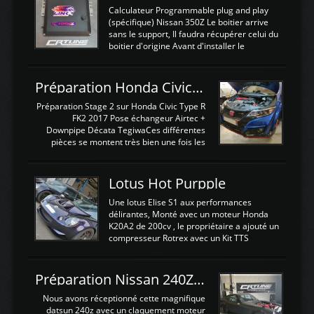
Calculateur Programmable plug and play
(spécifique) Nissan 350Z Le boitier arrive
sans le support, Il faudra récupérer celui du
boitier d'origine Avant d'installer le
calculateur dans la voiture, nous allons
connecter le harness d'extension afin
d'envoyer l'information de la large bande
Préparation Honda Civic Type R FK2
dans le boitier. sydney sweeney deepfake
La sortie 0-5V de l'afr sera connectée sur
Préparation Stage 2 sur Honda Civic Type R
l'entrée AN Volt 8 et GndAN pour
FK2 2017 Pose échangeur Airtec +
Analogique, et Volt car l'information est une
Downpipe Décata TegiwaCes différentes
tension (Pas une résistance variable d'un
pièces se montent très bien une fois les
capteur de pression ou de température Il
passages de roues et l'imposant fond plat
est temps de brancher le ...
déposé. L'échangeur massif demande une
légere découpe du plastique inferieur,
Lotus Hot Purpple
negénant en rien la structure ou le
fonctionnement du fond plat. Une
Une lotus Elise S1 aux performances
reprogrammation Stage 2 est faite sur le
délirantes, Monté avec un moteur Honda
calculateur d'origine. Une alternative
K20A2 de 200cv , le propriétaire a ajouté un
économique au passage sur Hondata
compresseur Rotrex avec un Kit TTS
FlashproFK2 / Fk8. La Civic développe
performance . La puissance n'étant "que"
d'origine 310cv et 400Nn , Une fois
de 300cv, David a décidé de fiabiliser et
reprogrammé et les ...
d'augmenter la puissance de son moteur:
Préparation Nissan 240Z SR20DET
un watercooler a été ajouté. 300Cv sans
échangeurLa lotus équipée d'un Hondata
Nous avons réceptionné cette magnifique
Kpro et d'une large bande pour le réglage
datsun 240z avec un claquement moteur