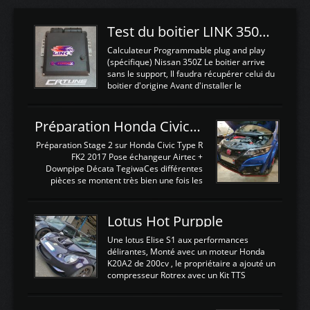
Test du boitier LINK 350Z Plugin ECU
Calculateur Programmable plug and play
(spécifique) Nissan 350Z Le boitier arrive
sans le support, Il faudra récupérer celui du
boitier d'origine Avant d'installer le
calculateur dans la voiture, nous allons
connecter le harness d'extension afin
d'envoyer l'information de la large bande
Préparation Honda Civic Type R FK2
dans le boitier. sydney sweeney deepfake
La sortie 0-5V de l'afr sera connectée sur
Préparation Stage 2 sur Honda Civic Type R
l'entrée AN Volt 8 et GndAN pour
FK2 2017 Pose échangeur Airtec +
Analogique, et Volt car l'information est une
Downpipe Décata TegiwaCes différentes
tension (Pas une résistance variable d'un
pièces se montent très bien une fois les
capteur de pression ou de température Il
passages de roues et l'imposant fond plat
est temps de brancher le ...
déposé. L'échangeur massif demande une
légere découpe du plastique inferieur,
Lotus Hot Purpple
negénant en rien la structure ou le
fonctionnement du fond plat. Une
Une lotus Elise S1 aux performances
reprogrammation Stage 2 est faite sur le
délirantes, Monté avec un moteur Honda
calculateur d'origine. Une alternative
K20A2 de 200cv , le propriétaire a ajouté un
économique au passage sur Hondata
compresseur Rotrex avec un Kit TTS
FlashproFK2 / Fk8. La Civic développe
performance . La puissance n'étant "que"
d'origine 310cv et 400Nn , Une fois
de 300cv, David a décidé de fiabiliser et
reprogrammé et les ...