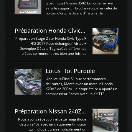
(spécifique) Nissan 350Z Le boitier arrive
sans le support, Il faudra récupérer celui du
boitier d'origine Avant d'installer le
calculateur dans la voiture, nous allons
connecter le harness d'extension afin
d'envoyer l'information de la large bande
Préparation Honda Civic Type R FK2
dans le boitier. sydney sweeney deepfake
La sortie 0-5V de l'afr sera connectée sur
Préparation Stage 2 sur Honda Civic Type R
l'entrée AN Volt 8 et GndAN pour
FK2 2017 Pose échangeur Airtec +
Analogique, et Volt car l'information est une
Downpipe Décata TegiwaCes différentes
tension (Pas une résistance variable d'un
pièces se montent très bien une fois les
capteur de pression ou de température Il
passages de roues et l'imposant fond plat
est temps de brancher le ...
déposé. L'échangeur massif demande une
légere découpe du plastique inferieur,
Lotus Hot Purpple
negénant en rien la structure ou le
fonctionnement du fond plat. Une
Une lotus Elise S1 aux performances
reprogrammation Stage 2 est faite sur le
délirantes, Monté avec un moteur Honda
calculateur d'origine. Une alternative
K20A2 de 200cv , le propriétaire a ajouté un
économique au passage sur Hondata
compresseur Rotrex avec un Kit TTS
FlashproFK2 / Fk8. La Civic développe
performance . La puissance n'étant "que"
d'origine 310cv et 400Nn , Une fois
de 300cv, David a décidé de fiabiliser et
reprogrammé et les ...
d'augmenter la puissance de son moteur:
Préparation Nissan 240Z SR20DET
un watercooler a été ajouté. 300Cv sans
échangeurLa lotus équipée d'un Hondata
Nous avons réceptionné cette magnifique
Kpro et d'une large bande pour le réglage
datsun 240z avec un claquement moteur
Avantages et inconvénients d'un
qui indiquait vraisemblablement un