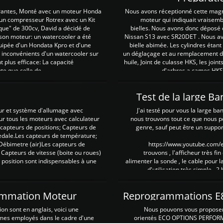
irantes, Monté avec un moteur Honda
Nous avons réceptionné cette mag
 un compresseur Rotrex avec un Kit
moteur qui indiquait vraisem
que" de 300cv, David a décidé de
bielles. Nous avons donc déposé 
 son moteur: un watercooler a été
Nissan S13 avec SR20DET . Nous avo
uipée d'un Hondata Kpro et d'une
bielle abimée. Les cylindres étan
 inconvénients d'un watercooler sur
un déglaçage et au remplacement de
plus efficace: La capacité
huile, Joint de culasse HKS, les jo
te que celle de ...
d'arbres a cames HKS 
Test de la large B
ur et système d'allumage avec
J'ai testé pour vous la large ba
our tous les moteurs avec calculateur
nous trouvons tout ce que nous p
es capteurs de positions; Capteurs de
genre, sauf peut être un suppor
pedale.Les capteurs de température;
Débimetre (air)Les capteurs de
https://www.youtube.com
 Capteurs de vitesse (boite ou roues)
trouvons , l'afficheur très fin
 position sont indispensables à une
alimenter la sonde , le cable pour l
d'utilisation très simple , 2
rammation Moteur
on sont en anglais, voici une
Nous pouvons vous proposer d
rmes employés dans le cadre d'une
orientés ECO OPTIONS PERFOR