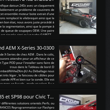
nifique datsun 240z avec un claquement
blablement un probleme de cousinets de
cet ensemble moteur boite extrait d'une
ns remplacé le vilebrequin ainsi que la
t en bon état, nous avons juste procédé à
 la segmentation, ainsi que la pompe à
ints de queue de soupapes OEM. Une paire
est ajoutée ainsi qu'un turbo GARETT ...
and AEM X-Series 30-0300
nde X-Series de chez AEM . Dans le colis,
ouvons attendre pour un afficheur de ce
t Type POD pour l'installer sans faire de
trous dans le Tableau de bord :D
/embed/KAVwZKm-JiU Au Déballage nous
 et très léger , le faisceau de câbles pour
a sonde AFR et bien sur la sonde. Elle est
 boutons en façade , mode et select. Il y a
différentes fonctions ...
Reprogrammations E85 et SP98 pour Civic Type R FN2
ifférentes solutions orientés Perfs. ou
MANCES Reprogrammation sur Flashpro