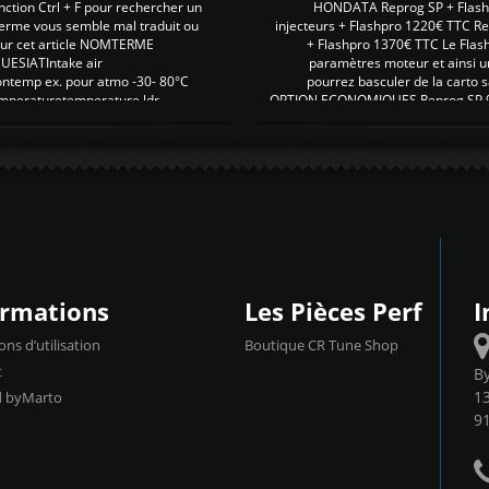
nction Ctrl + F pour rechercher un
HONDATA Reprog SP + Flash
erme vous semble mal traduit ou
injecteurs + Flashpro 1220€ TTC R
r sur cet article NOMTERME
+ Flashpro 1370€ TTC Le Flas
SIATIntake air
paramètres moteur et ainsi u
ontemp ex. pour atmo -30- 80°C
pourrez basculer de la carto s
emperaturetemperature ldr
OPTION ECONOMIQUES Reprog SP 98 
ormations
Les Pièces Perf
I
ons d’utilisation
Boutique CR Tune Shop
t
B
13
d byMarto
9