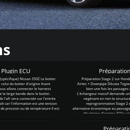
ns
Z Plugin ECU
Préparation
spécifique) Nissan 350Z Le boitier
Préparation Stage 2 sur Hond
 celui du boitier d'origine Avant
Airtec + Downpipe Décata Tegiwa
 nous allons connecter le harness
bien une fois les passages 
e la large bande dans le boitier.
L'échangeur massif demande une 
e l'afr sera connectée sur l'entrée
negénant en rien la structur
lt car l'information est une tension
reprogrammation Stage 2 est
 de pression ou de température Il est
alternative économique au passage 
développe d'origine 310cv et
Préparati