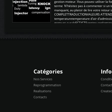
gestion moteur. Vous pouvez utiliser la fo
terme N'hésitez pas à commenter si un t
manquant, au plaisir de lire votre retou
COMPLETTRADUCTIONVALEURS ATTENDUE
temperaturetemperature d'air d'admissi
moteurs suralsECT/CTSengine coolant t
moteurtemp ex. a froid 80-100°C a ...
Catégories
Inf
Nos Services
Conditi
Reprogrammation
Contac
Realisations
Create
Contacts