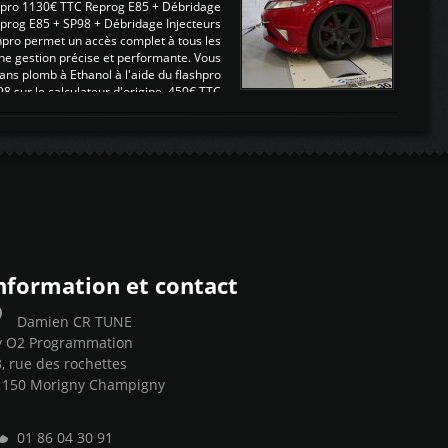
pro 1130€ TTC Reprog E85 + Débridage
eprog E85 + SP98 + Débridage Injecteurs
hpro permet un accès complet à tous les
ne gestion précise et performante. Vous
ans plomb à Ethanol à l'aide du flashpro
sur le calculateur d'origine 450€ TTC
Un gain d'environ 10cv et 15nm ...
nformation et contact
Damien CR TUNE
y O2 Programmation
, rue des rochettes
1150 Morigny Champigny
01 86 04 30 91