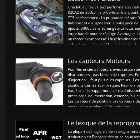
Une lotus Elise S1 aux performances dél
K20A2 de 200cv , le propriétaire a ajouté
TTS performance . La puissance n'étant "
fiabiliser et d'augmenter la puissance de
ajouté. 300Cv sans échangeurLa lotus éq
large bande pour le réglage Avantages et
un moteur compressé: Un refroidissement 
calorifique de l'eau est bien plus importan
Les capteurs Moteurs
Pour les anciens moteurs avec carburate
distributeurs , pas besoin de capteurs. P
d'injection, il faut plusieurs capteurs . L
positions Cames et vilbrequin, Papillon, 
Eau, huile, échappement, air d'admission
pression; suralimentation, essence, huile,
Les Capteurs de position. Les capteurs de
gestion électronique. C'est avec ces ...
Le lexique de la reprog
La plupart des logiciels de reprogrammati
traduction en Français des principaux te