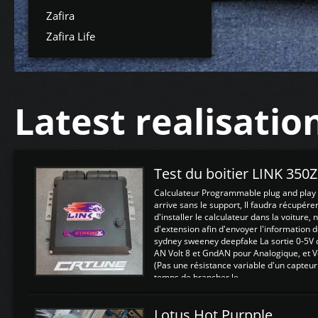
Zafira
Zafira Life
Latest realisatio
Test du boitier LINK 350
Calculateur Programmable plug and play (
arrive sans le support, Il faudra récupérer
d'installer le calculateur dans la voiture,
d'extension afin d'envoyer l'information d
sydney sweeney deepfake La sortie 0-5V d
AN Volt 8 et GndAN pour Analogique, et Vo
(Pas une résistance variable d'un capteur
temps de brancher le ...
Lotus Hot Purpple