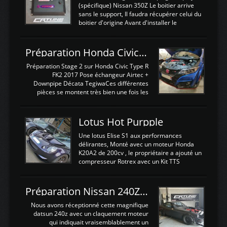
(spécifique) Nissan 350Z Le boitier arrive
sans le support, Il faudra récupérer celui du
boitier d'origine Avant d'installer le
calculateur dans la voiture, nous allons
connecter le harness d'extension afin
d'envoyer l'information de la large bande
Préparation Honda Civic Type R FK2
dans le boitier. sydney sweeney deepfake
La sortie 0-5V de l'afr sera connectée sur
Préparation Stage 2 sur Honda Civic Type R
l'entrée AN Volt 8 et GndAN pour
FK2 2017 Pose échangeur Airtec +
Analogique, et Volt car l'information est une
Downpipe Décata TegiwaCes différentes
tension (Pas une résistance variable d'un
pièces se montent très bien une fois les
capteur de pression ou de température Il
passages de roues et l'imposant fond plat
est temps de brancher le ...
déposé. L'échangeur massif demande une
légere découpe du plastique inferieur,
Lotus Hot Purpple
negénant en rien la structure ou le
fonctionnement du fond plat. Une
Une lotus Elise S1 aux performances
reprogrammation Stage 2 est faite sur le
délirantes, Monté avec un moteur Honda
calculateur d'origine. Une alternative
K20A2 de 200cv , le propriétaire a ajouté un
économique au passage sur Hondata
compresseur Rotrex avec un Kit TTS
FlashproFK2 / Fk8. La Civic développe
performance . La puissance n'étant "que"
d'origine 310cv et 400Nn , Une fois
de 300cv, David a décidé de fiabiliser et
reprogrammé et les ...
d'augmenter la puissance de son moteur:
Préparation Nissan 240Z SR20DET
un watercooler a été ajouté. 300Cv sans
échangeurLa lotus équipée d'un Hondata
Nous avons réceptionné cette magnifique
Kpro et d'une large bande pour le réglage
datsun 240z avec un claquement moteur
Avantages et inconvénients d'un
qui indiquait vraisemblablement un