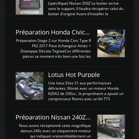
(spécifique) Nissan 350Z Le boitier arrive
sans le support, Il faudra récupérer celui du
boitier d'origine Avant d'installer le
calculateur dans la voiture, nous allons
connecter le harness d'extension afin
d'envoyer l'information de la large bande
Préparation Honda Civic Type R FK2
dans le boitier. sydney sweeney deepfake
La sortie 0-5V de l'afr sera connectée sur
Préparation Stage 2 sur Honda Civic Type R
l'entrée AN Volt 8 et GndAN pour
FK2 2017 Pose échangeur Airtec +
Analogique, et Volt car l'information est une
Downpipe Décata TegiwaCes différentes
tension (Pas une résistance variable d'un
pièces se montent très bien une fois les
capteur de pression ou de température Il
passages de roues et l'imposant fond plat
est temps de brancher le ...
déposé. L'échangeur massif demande une
légere découpe du plastique inferieur,
Lotus Hot Purpple
negénant en rien la structure ou le
fonctionnement du fond plat. Une
Une lotus Elise S1 aux performances
reprogrammation Stage 2 est faite sur le
délirantes, Monté avec un moteur Honda
calculateur d'origine. Une alternative
K20A2 de 200cv , le propriétaire a ajouté un
économique au passage sur Hondata
compresseur Rotrex avec un Kit TTS
FlashproFK2 / Fk8. La Civic développe
performance . La puissance n'étant "que"
d'origine 310cv et 400Nn , Une fois
de 300cv, David a décidé de fiabiliser et
reprogrammé et les ...
d'augmenter la puissance de son moteur:
Préparation Nissan 240Z SR20DET
un watercooler a été ajouté. 300Cv sans
échangeurLa lotus équipée d'un Hondata
Nous avons réceptionné cette magnifique
Kpro et d'une large bande pour le réglage
datsun 240z avec un claquement moteur
Avantages et inconvénients d'un
qui indiquait vraisemblablement un