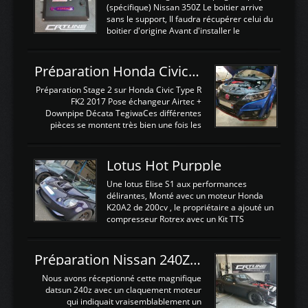
(spécifique) Nissan 350Z Le boitier arrive
sans le support, Il faudra récupérer celui du
boitier d'origine Avant d'installer le
calculateur dans la voiture, nous allons
connecter le harness d'extension afin
d'envoyer l'information de la large bande
Préparation Honda Civic Type R FK2
dans le boitier. sydney sweeney deepfake
La sortie 0-5V de l'afr sera connectée sur
Préparation Stage 2 sur Honda Civic Type R
l'entrée AN Volt 8 et GndAN pour
FK2 2017 Pose échangeur Airtec +
Analogique, et Volt car l'information est une
Downpipe Décata TegiwaCes différentes
tension (Pas une résistance variable d'un
pièces se montent très bien une fois les
capteur de pression ou de température Il
passages de roues et l'imposant fond plat
est temps de brancher le ...
déposé. L'échangeur massif demande une
légere découpe du plastique inferieur,
Lotus Hot Purpple
negénant en rien la structure ou le
fonctionnement du fond plat. Une
Une lotus Elise S1 aux performances
reprogrammation Stage 2 est faite sur le
délirantes, Monté avec un moteur Honda
calculateur d'origine. Une alternative
K20A2 de 200cv , le propriétaire a ajouté un
économique au passage sur Hondata
compresseur Rotrex avec un Kit TTS
FlashproFK2 / Fk8. La Civic développe
performance . La puissance n'étant "que"
d'origine 310cv et 400Nn , Une fois
de 300cv, David a décidé de fiabiliser et
reprogrammé et les ...
d'augmenter la puissance de son moteur:
Préparation Nissan 240Z SR20DET
un watercooler a été ajouté. 300Cv sans
échangeurLa lotus équipée d'un Hondata
Nous avons réceptionné cette magnifique
Kpro et d'une large bande pour le réglage
datsun 240z avec un claquement moteur
Avantages et inconvénients d'un
qui indiquait vraisemblablement un