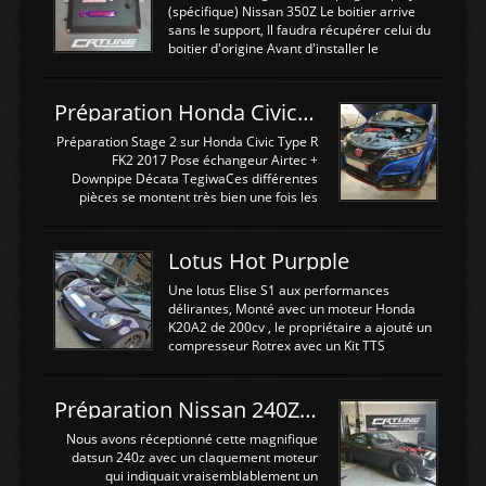
(spécifique) Nissan 350Z Le boitier arrive
sans le support, Il faudra récupérer celui du
boitier d'origine Avant d'installer le
calculateur dans la voiture, nous allons
connecter le harness d'extension afin
d'envoyer l'information de la large bande
Préparation Honda Civic Type R FK2
dans le boitier. sydney sweeney deepfake
La sortie 0-5V de l'afr sera connectée sur
Préparation Stage 2 sur Honda Civic Type R
l'entrée AN Volt 8 et GndAN pour
FK2 2017 Pose échangeur Airtec +
Analogique, et Volt car l'information est une
Downpipe Décata TegiwaCes différentes
tension (Pas une résistance variable d'un
pièces se montent très bien une fois les
capteur de pression ou de température Il
passages de roues et l'imposant fond plat
est temps de brancher le ...
déposé. L'échangeur massif demande une
légere découpe du plastique inferieur,
Lotus Hot Purpple
negénant en rien la structure ou le
fonctionnement du fond plat. Une
Une lotus Elise S1 aux performances
reprogrammation Stage 2 est faite sur le
délirantes, Monté avec un moteur Honda
calculateur d'origine. Une alternative
K20A2 de 200cv , le propriétaire a ajouté un
économique au passage sur Hondata
compresseur Rotrex avec un Kit TTS
FlashproFK2 / Fk8. La Civic développe
performance . La puissance n'étant "que"
d'origine 310cv et 400Nn , Une fois
de 300cv, David a décidé de fiabiliser et
reprogrammé et les ...
d'augmenter la puissance de son moteur:
Préparation Nissan 240Z SR20DET
un watercooler a été ajouté. 300Cv sans
échangeurLa lotus équipée d'un Hondata
Nous avons réceptionné cette magnifique
Kpro et d'une large bande pour le réglage
datsun 240z avec un claquement moteur
Avantages et inconvénients d'un
qui indiquait vraisemblablement un