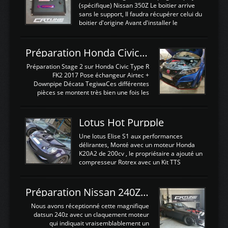
(spécifique) Nissan 350Z Le boitier arrive
sans le support, Il faudra récupérer celui du
boitier d'origine Avant d'installer le
calculateur dans la voiture, nous allons
connecter le harness d'extension afin
d'envoyer l'information de la large bande
Préparation Honda Civic Type R FK2
dans le boitier. sydney sweeney deepfake
La sortie 0-5V de l'afr sera connectée sur
Préparation Stage 2 sur Honda Civic Type R
l'entrée AN Volt 8 et GndAN pour
FK2 2017 Pose échangeur Airtec +
Analogique, et Volt car l'information est une
Downpipe Décata TegiwaCes différentes
tension (Pas une résistance variable d'un
pièces se montent très bien une fois les
capteur de pression ou de température Il
passages de roues et l'imposant fond plat
est temps de brancher le ...
déposé. L'échangeur massif demande une
légere découpe du plastique inferieur,
Lotus Hot Purpple
negénant en rien la structure ou le
fonctionnement du fond plat. Une
Une lotus Elise S1 aux performances
reprogrammation Stage 2 est faite sur le
délirantes, Monté avec un moteur Honda
calculateur d'origine. Une alternative
K20A2 de 200cv , le propriétaire a ajouté un
économique au passage sur Hondata
compresseur Rotrex avec un Kit TTS
FlashproFK2 / Fk8. La Civic développe
performance . La puissance n'étant "que"
d'origine 310cv et 400Nn , Une fois
de 300cv, David a décidé de fiabiliser et
reprogrammé et les ...
d'augmenter la puissance de son moteur:
Préparation Nissan 240Z SR20DET
un watercooler a été ajouté. 300Cv sans
échangeurLa lotus équipée d'un Hondata
Nous avons réceptionné cette magnifique
Kpro et d'une large bande pour le réglage
datsun 240z avec un claquement moteur
Avantages et inconvénients d'un
qui indiquait vraisemblablement un