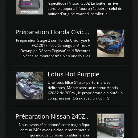
(spécifique) Nissan 350Z Le boitier arrive
sans le support, Il faudra récupérer celui du
boitier d'origine Avant d'installer le
calculateur dans la voiture, nous allons
connecter le harness d'extension afin
d'envoyer l'information de la large bande
Préparation Honda Civic Type R FK2
dans le boitier. sydney sweeney deepfake
La sortie 0-5V de l'afr sera connectée sur
Préparation Stage 2 sur Honda Civic Type R
l'entrée AN Volt 8 et GndAN pour
FK2 2017 Pose échangeur Airtec +
Analogique, et Volt car l'information est une
Downpipe Décata TegiwaCes différentes
tension (Pas une résistance variable d'un
pièces se montent très bien une fois les
capteur de pression ou de température Il
passages de roues et l'imposant fond plat
est temps de brancher le ...
déposé. L'échangeur massif demande une
légere découpe du plastique inferieur,
Lotus Hot Purpple
negénant en rien la structure ou le
fonctionnement du fond plat. Une
Une lotus Elise S1 aux performances
reprogrammation Stage 2 est faite sur le
délirantes, Monté avec un moteur Honda
calculateur d'origine. Une alternative
K20A2 de 200cv , le propriétaire a ajouté un
économique au passage sur Hondata
compresseur Rotrex avec un Kit TTS
FlashproFK2 / Fk8. La Civic développe
performance . La puissance n'étant "que"
d'origine 310cv et 400Nn , Une fois
de 300cv, David a décidé de fiabiliser et
reprogrammé et les ...
d'augmenter la puissance de son moteur:
Préparation Nissan 240Z SR20DET
un watercooler a été ajouté. 300Cv sans
échangeurLa lotus équipée d'un Hondata
Nous avons réceptionné cette magnifique
Kpro et d'une large bande pour le réglage
datsun 240z avec un claquement moteur
Avantages et inconvénients d'un
qui indiquait vraisemblablement un