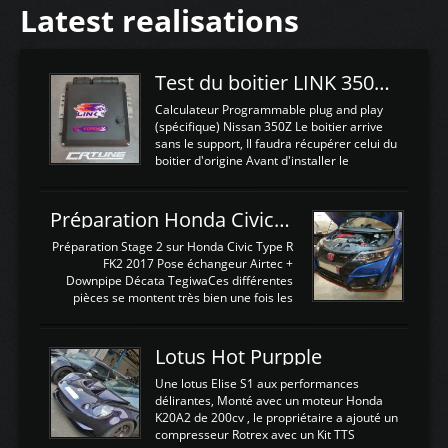
Latest realisations
Test du boitier LINK 350Z Plugin ECU
Calculateur Programmable plug and play
(spécifique) Nissan 350Z Le boitier arrive
sans le support, Il faudra récupérer celui du
boitier d'origine Avant d'installer le
calculateur dans la voiture, nous allons
connecter le harness d'extension afin
d'envoyer l'information de la large bande
Préparation Honda Civic Type R FK2
dans le boitier. sydney sweeney deepfake
La sortie 0-5V de l'afr sera connectée sur
Préparation Stage 2 sur Honda Civic Type R
l'entrée AN Volt 8 et GndAN pour
FK2 2017 Pose échangeur Airtec +
Analogique, et Volt car l'information est une
Downpipe Décata TegiwaCes différentes
tension (Pas une résistance variable d'un
pièces se montent très bien une fois les
capteur de pression ou de température Il
passages de roues et l'imposant fond plat
est temps de brancher le ...
déposé. L'échangeur massif demande une
légere découpe du plastique inferieur,
Lotus Hot Purpple
negénant en rien la structure ou le
fonctionnement du fond plat. Une
Une lotus Elise S1 aux performances
reprogrammation Stage 2 est faite sur le
délirantes, Monté avec un moteur Honda
calculateur d'origine. Une alternative
K20A2 de 200cv , le propriétaire a ajouté un
économique au passage sur Hondata
compresseur Rotrex avec un Kit TTS