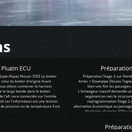
ns
Z Plugin ECU
Préparation
spécifique) Nissan 350Z Le boitier
Préparation Stage 2 sur Hond
 celui du boitier d'origine Avant
Airtec + Downpipe Décata Tegiwa
 nous allons connecter le harness
bien une fois les passages 
e la large bande dans le boitier.
L'échangeur massif demande une 
e l'afr sera connectée sur l'entrée
negénant en rien la structur
lt car l'information est une tension
reprogrammation Stage 2 est
 de pression ou de température Il est
alternative économique au passage 
développe d'origine 310cv et
Préparati