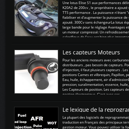
Une lotus Elise S1 aux performances dél
K20A2 de 200cv , le propriétaire a ajouté
TTS performance . La puissance n'étant "
fiabiliser et d'augmenter la puissance de
ajouté. 300Cv sans échangeurLa lotus éq
large bande pour le réglage Avantages et
un moteur compressé: Un refroidissement 
calorifique de l'eau est bien plus importan
Les capteurs Moteurs
Pour les anciens moteurs avec carburate
distributeurs , pas besoin de capteurs. P
d'injection, il faut plusieurs capteurs . L
positions Cames et vilbrequin, Papillon, 
Eau, huile, échappement, air d'admission
pression; suralimentation, essence, huile,
Les Capteurs de position. Les capteurs de
gestion électronique. C'est avec ces ...
Le lexique de la reprog
La plupart des logiciels de reprogrammati
traduction en Français des principaux te
gestion moteur. Vous pouvez utiliser la fo