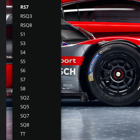
RS7
RSQ3
RSQ8
S1
S3
S4
S5
S6
S7
S8
SQ2
SQ5
SQ7
SQ8
TT