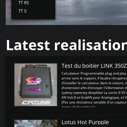
TT RS
TT S
Latest realisatio
Test du boitier LINK 350
Calculateur Programmable plug and play (
arrive sans le support, Il faudra récupérer
d'installer le calculateur dans la voiture,
d'extension afin d'envoyer l'information d
sydney sweeney deepfake La sortie 0-5V d
AN Volt 8 et GndAN pour Analogique, et Vo
(Pas une résistance variable d'un capteur
temps de brancher le ...
Lotus Hot Purpple