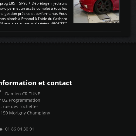
eprog E85 + SP98 + Débridage Injecteurs
hpro permet un accès complet à tous les
ne gestion précise et performante. Vous
ans plomb à Ethanol à l'aide du flashpro
sur le calculateur d'origine 450€ TTC
Un gain d'environ 10cv et 15nm ...
nformation et contact
Damien CR TUNE
y O2 Programmation
, rue des rochettes
1150 Morigny Champigny
01 86 04 30 91