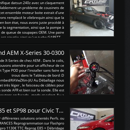
nifique datsun 240z avec un claquement
blablement un probleme de cousinets de
cet ensemble moteur boite extrait d'une
ns remplacé le vilebrequin ainsi que la
t en bon état, nous avons juste procédé à
 la segmentation, ainsi que la pompe à
ints de queue de soupapes OEM. Une paire
est ajoutée ainsi qu'un turbo GARETT ...
and AEM X-Series 30-0300
nde X-Series de chez AEM . Dans le colis,
ouvons attendre pour un afficheur de ce
t Type POD pour l'installer sans faire de
trous dans le Tableau de bord :D
/embed/KAVwZKm-JiU Au Déballage nous
 et très léger , le faisceau de câbles pour
a sonde AFR et bien sur la sonde. Elle est
 boutons en façade , mode et select. Il y a
différentes fonctions ...
Reprogrammations E85 et SP98 pour Civic Type R FN2
ifférentes solutions orientés Perfs. ou
MANCES Reprogrammation sur Flashpro
pro 1130€ TTC Reprog E85 + Débridage