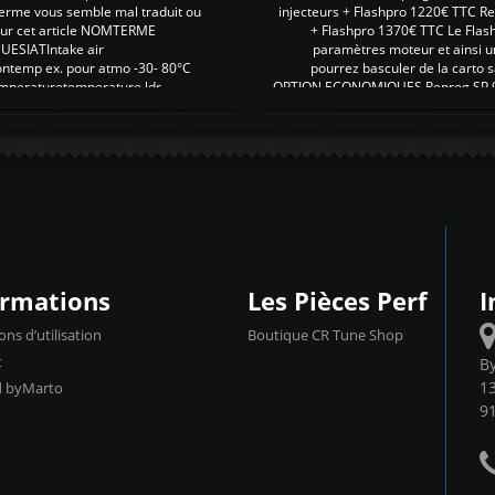
erme vous semble mal traduit ou
injecteurs + Flashpro 1220€ TTC R
r sur cet article NOMTERME
+ Flashpro 1370€ TTC Le Flas
SIATIntake air
paramètres moteur et ainsi u
ontemp ex. pour atmo -30- 80°C
pourrez basculer de la carto s
emperaturetemperature ldr
OPTION ECONOMIQUES Reprog SP 98 
ormations
Les Pièces Perf
I
ons d’utilisation
Boutique CR Tune Shop
t
B
13
d byMarto
9