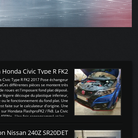
 Honda Civic Type R FK2
a Civic Type R FK2 2017 Pose échangeur
Ces différentes pièces se montent très
de roues et l'imposant fond plat déposé.
légere découpe du plastique inferieur,
e ou le fonctionnement du fond plat. Une
 faite sur le calculateur d'origine. Une
sur Hondata FlashproFK2 / Fk8. La Civic
 400Nn , Une fois reprogrammé et les ...
on Nissan 240Z SR20DET