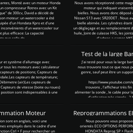
irantes, Monté avec un moteur Honda
Nous avons réceptionné cette mag
 un compresseur Rotrex avec un Kit
moteur qui indiquait vraisem
que" de 300cv, David a décidé de
bielles. Nous avons donc déposé 
 son moteur: un watercooler a été
Nissan S13 avec SR20DET . Nous avo
uipée d'un Hondata Kpro et d'une
bielle abimée. Les cylindres étan
 inconvénients d'un watercooler sur
un déglaçage et au remplacement de
plus efficace: La capacité
huile, Joint de culasse HKS, les jo
te que celle de ...
d'arbres a cames HKS 
Test de la large B
ur et système d'allumage avec
J'ai testé pour vous la large ba
our tous les moteurs avec calculateur
nous trouvons tout ce que nous p
es capteurs de positions; Capteurs de
genre, sauf peut être un suppor
pedale.Les capteurs de température;
Débimetre (air)Les capteurs de
https://www.youtube.com
 Capteurs de vitesse (boite ou roues)
trouvons , l'afficheur très fin
 position sont indispensables à une
alimenter la sonde , le cable pour l
d'utilisation très simple , 2
rammation Moteur
on sont en anglais, voici une
Nous pouvons vous proposer d
rmes employés dans le cadre d'une
orientés ECO OPTIONS PERFOR
nction Ctrl + F pour rechercher un
HONDATA Reprog SP + Flash