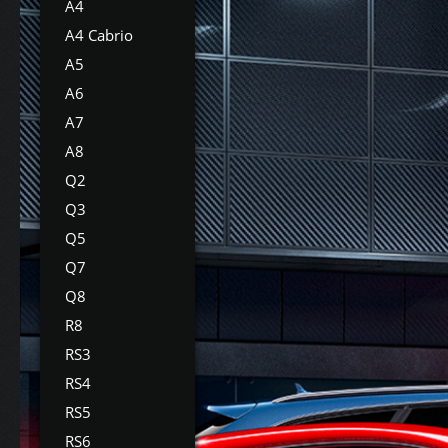
A4
A4 Cabrio
A5
A6
A7
A8
Q2
Q3
Q5
Q7
Q8
R8
RS3
RS4
RS5
RS6