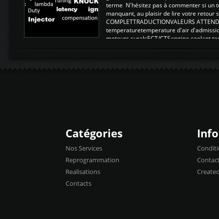
terme N'hésitez pas à commenter si un t
manquant, au plaisir de lire votre retou
COMPLETTRADUCTIONVALEURS ATTENDUE
temperaturetemperature d'air d'admissi
moteurs suralsECT/CTSengine coolant t
moteurtemp ex. a froid 80-100°C a ...
Catégories
Inf
Nos Services
Conditi
Reprogrammation
Contac
Realisations
Create
Contacts