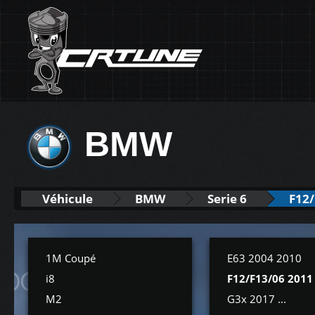
BMW
Véhicule
BMW
Serie 6
F12/
1M Coupé
E63 2004 2010
i8
F12/F13/06 2011
M2
G3x 2017 ...