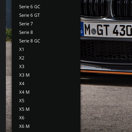
Serie 6 GC
Serie 6 GT
Serie 7
Serie 8
Serie 8 GC
X1
X2
X3
X3 M
X4
X4 M
X5
X5 M
X6
X6 M