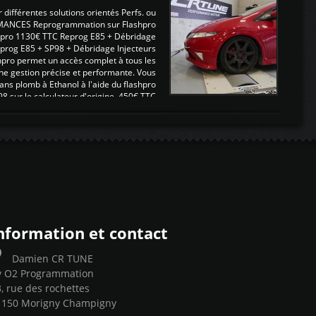
ifférentes solutions orientés Perfs. ou
MANCES Reprogrammation sur Flashpro
pro 1130€ TTC Reprog E85 + Débridage
eprog E85 + SP98 + Débridage Injecteurs
hpro permet un accès complet à tous les
ne gestion précise et performante. Vous
ans plomb à Ethanol à l'aide du flashpro
sur le calculateur d'origine 450€ TTC
Un gain d'environ 10cv et 15nm ...
nformation et contact
Damien CR TUNE
y O2 Programmation
, rue des rochettes
1150 Morigny Champigny