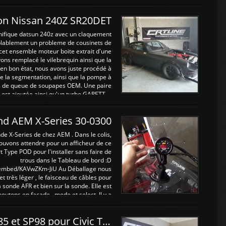
on Nissan 240Z SR20DET
nifique datsun 240z avec un claquement
blablement un probleme de cousinets de
cet ensemble moteur boite extrait d'une
ns remplacé le vilebrequin ainsi que la
t en bon état, nous avons juste procédé à
 la segmentation, ainsi que la pompe à
ints de queue de soupapes OEM. Une paire
est ajoutée ainsi qu'un turbo GARETT ...
and AEM X-Series 30-0300
nde X-Series de chez AEM . Dans le colis,
ouvons attendre pour un afficheur de ce
t Type POD pour l'installer sans faire de
trous dans le Tableau de bord :D
/embed/KAVwZKm-JiU Au Déballage nous
 et très léger , le faisceau de câbles pour
a sonde AFR et bien sur la sonde. Elle est
 boutons en façade , mode et select. Il y a
différentes fonctions ...
Reprogrammations E85 et SP98 pour Civic Type R FN2