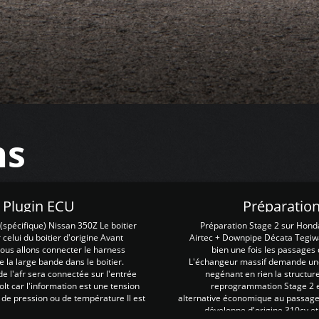
ns
Z Plugin ECU
Préparation
spécifique) Nissan 350Z Le boitier
Préparation Stage 2 sur Hond
 celui du boitier d'origine Avant
Airtec + Downpipe Décata Tegiwa
 nous allons connecter le harness
bien une fois les passages 
e la large bande dans le boitier.
L'échangeur massif demande une 
e l'afr sera connectée sur l'entrée
negénant en rien la structur
lt car l'information est une tension
reprogrammation Stage 2 est
 de pression ou de température Il est
alternative économique au passage 
développe d'origine 310cv et