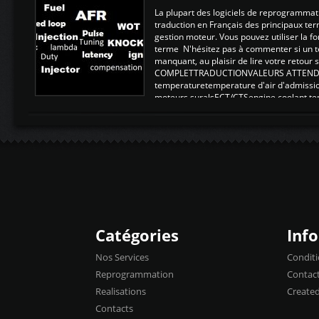
La plupart des logiciels de reprogrammati
traduction en Français des principaux te
gestion moteur. Vous pouvez utiliser la fo
terme N'hésitez pas à commenter si un t
manquant, au plaisir de lire votre retou
COMPLETTRADUCTIONVALEURS ATTENDUE
temperaturetemperature d'air d'admissi
moteurs suralsECT/CTSengine coolant t
moteurtemp ex. a froid 80-100°C a ...
Catégories
Inf
Nos Services
Conditi
Reprogrammation
Contac
Realisations
Create
Contacts