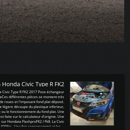
 Honda Civic Type R FK2
a Civic Type R FK2 2017 Pose échangeur
Ces différentes pièces se montent très
de roues et l'imposant fond plat déposé.
légere découpe du plastique inferieur,
e ou le fonctionnement du fond plat. Une
 faite sur le calculateur d'origine. Une
sur Hondata FlashproFK2 / Fk8. La Civic
 400Nn , Une fois reprogrammé et les ...