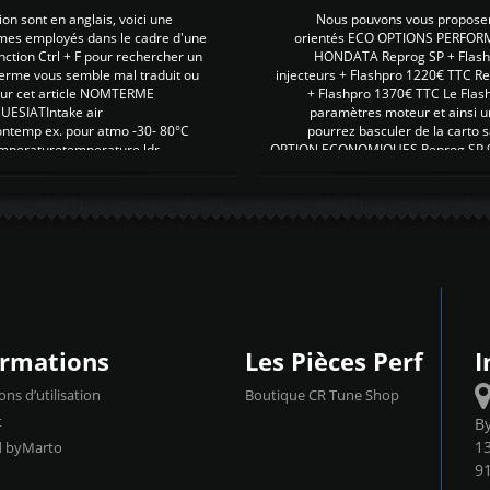
on sont en anglais, voici une
Nous pouvons vous proposer d
rmes employés dans le cadre d'une
orientés ECO OPTIONS PERFOR
nction Ctrl + F pour rechercher un
HONDATA Reprog SP + Flash
erme vous semble mal traduit ou
injecteurs + Flashpro 1220€ TTC R
r sur cet article NOMTERME
+ Flashpro 1370€ TTC Le Flas
SIATIntake air
paramètres moteur et ainsi u
ontemp ex. pour atmo -30- 80°C
pourrez basculer de la carto s
emperaturetemperature ldr
OPTION ECONOMIQUES Reprog SP 98 
ormations
Les Pièces Perf
I
ons d’utilisation
Boutique CR Tune Shop
t
B
13
d byMarto
9