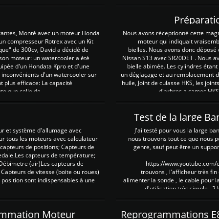
Préparati
irantes, Monté avec un moteur Honda
Nous avons réceptionné cette mag
 un compresseur Rotrex avec un Kit
moteur qui indiquait vraisem
que" de 300cv, David a décidé de
bielles. Nous avons donc déposé 
 son moteur: un watercooler a été
Nissan S13 avec SR20DET . Nous avo
uipée d'un Hondata Kpro et d'une
bielle abimée. Les cylindres étan
 inconvénients d'un watercooler sur
un déglaçage et au remplacement de
plus efficace: La capacité
huile, Joint de culasse HKS, les jo
te que celle de ...
d'arbres a cames HKS 
Test de la large B
ur et système d'allumage avec
J'ai testé pour vous la large ba
our tous les moteurs avec calculateur
nous trouvons tout ce que nous p
es capteurs de positions; Capteurs de
genre, sauf peut être un suppor
pedale.Les capteurs de température;
Débimetre (air)Les capteurs de
https://www.youtube.com
 Capteurs de vitesse (boite ou roues)
trouvons , l'afficheur très fin
 position sont indispensables à une
alimenter la sonde , le cable pour l
d'utilisation très simple , 2
rammation Moteur