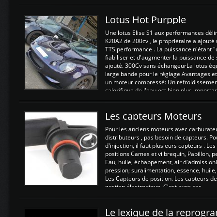
Lotus Hot Purpple
Une lotus Elise S1 aux performances dél
K20A2 de 200cv , le propriétaire a ajouté
TTS performance . La puissance n'étant "
fiabiliser et d'augmenter la puissance de
ajouté. 300Cv sans échangeurLa lotus éq
large bande pour le réglage Avantages et
un moteur compressé: Un refroidissement 
calorifique de l'eau est bien plus importan
Les capteurs Moteurs
Pour les anciens moteurs avec carburate
distributeurs , pas besoin de capteurs. P
d'injection, il faut plusieurs capteurs . L
positions Cames et vilbrequin, Papillon, 
Eau, huile, échappement, air d'admission
pression; suralimentation, essence, huile,
Les Capteurs de position. Les capteurs de
gestion électronique. C'est avec ces ...
Le lexique de la reprog