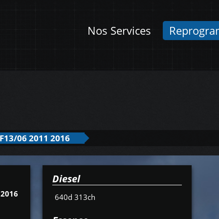
Nos Services
Reprogra
F13/06 2011 2016
Diesel
 2016
640d 313ch