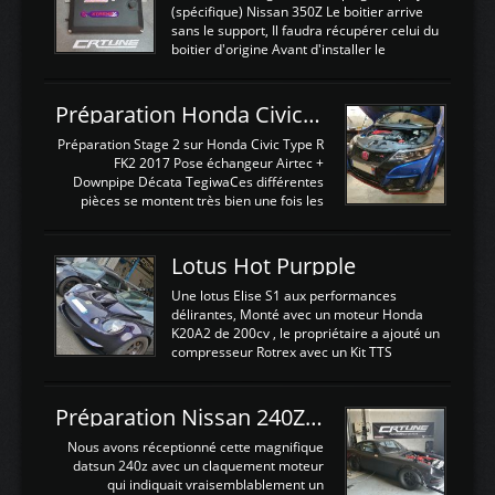
(spécifique) Nissan 350Z Le boitier arrive
sans le support, Il faudra récupérer celui du
boitier d'origine Avant d'installer le
calculateur dans la voiture, nous allons
connecter le harness d'extension afin
d'envoyer l'information de la large bande
Préparation Honda Civic Type R FK2
dans le boitier. sydney sweeney deepfake
La sortie 0-5V de l'afr sera connectée sur
Préparation Stage 2 sur Honda Civic Type R
l'entrée AN Volt 8 et GndAN pour
FK2 2017 Pose échangeur Airtec +
Analogique, et Volt car l'information est une
Downpipe Décata TegiwaCes différentes
tension (Pas une résistance variable d'un
pièces se montent très bien une fois les
capteur de pression ou de température Il
passages de roues et l'imposant fond plat
est temps de brancher le ...
déposé. L'échangeur massif demande une
légere découpe du plastique inferieur,
Lotus Hot Purpple
negénant en rien la structure ou le
fonctionnement du fond plat. Une
Une lotus Elise S1 aux performances
reprogrammation Stage 2 est faite sur le
délirantes, Monté avec un moteur Honda
calculateur d'origine. Une alternative
K20A2 de 200cv , le propriétaire a ajouté un
économique au passage sur Hondata
compresseur Rotrex avec un Kit TTS
FlashproFK2 / Fk8. La Civic développe
performance . La puissance n'étant "que"
d'origine 310cv et 400Nn , Une fois
de 300cv, David a décidé de fiabiliser et
reprogrammé et les ...
d'augmenter la puissance de son moteur:
Préparation Nissan 240Z SR20DET
un watercooler a été ajouté. 300Cv sans
échangeurLa lotus équipée d'un Hondata
Nous avons réceptionné cette magnifique
Kpro et d'une large bande pour le réglage
datsun 240z avec un claquement moteur
Avantages et inconvénients d'un
qui indiquait vraisemblablement un