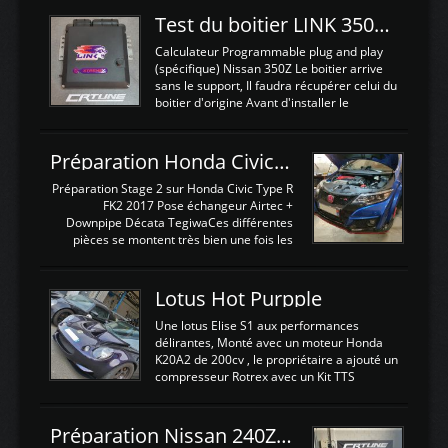
Test du boitier LINK 350Z Plugin ECU
Calculateur Programmable plug and play
(spécifique) Nissan 350Z Le boitier arrive
sans le support, Il faudra récupérer celui du
boitier d'origine Avant d'installer le
calculateur dans la voiture, nous allons
connecter le harness d'extension afin
d'envoyer l'information de la large bande
Préparation Honda Civic Type R FK2
dans le boitier. sydney sweeney deepfake
La sortie 0-5V de l'afr sera connectée sur
Préparation Stage 2 sur Honda Civic Type R
l'entrée AN Volt 8 et GndAN pour
FK2 2017 Pose échangeur Airtec +
Analogique, et Volt car l'information est une
Downpipe Décata TegiwaCes différentes
tension (Pas une résistance variable d'un
pièces se montent très bien une fois les
capteur de pression ou de température Il
passages de roues et l'imposant fond plat
est temps de brancher le ...
déposé. L'échangeur massif demande une
légere découpe du plastique inferieur,
Lotus Hot Purpple
negénant en rien la structure ou le
fonctionnement du fond plat. Une
Une lotus Elise S1 aux performances
reprogrammation Stage 2 est faite sur le
délirantes, Monté avec un moteur Honda
calculateur d'origine. Une alternative
K20A2 de 200cv , le propriétaire a ajouté un
économique au passage sur Hondata
compresseur Rotrex avec un Kit TTS
FlashproFK2 / Fk8. La Civic développe
performance . La puissance n'étant "que"
d'origine 310cv et 400Nn , Une fois
de 300cv, David a décidé de fiabiliser et
reprogrammé et les ...
d'augmenter la puissance de son moteur:
Préparation Nissan 240Z SR20DET
un watercooler a été ajouté. 300Cv sans