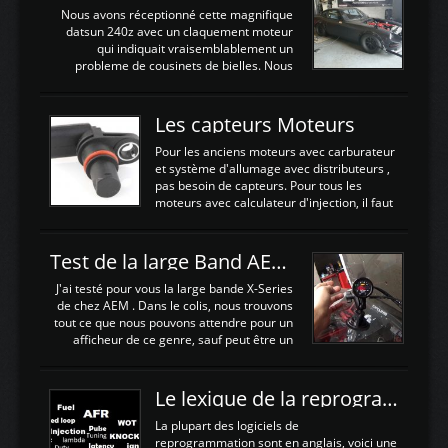
échangeurLa lotus équipée d'un Hondata
Nous avons réceptionné cette magnifique
Kpro et d'une large bande pour le réglage
datsun 240z avec un claquement moteur
Avantages et inconvénients d'un
qui indiquait vraisemblablement un
watercooler sur un moteur compressé: Un
probleme de cousinets de bielles. Nous
refroidissement plus efficace: La capacité
avons donc déposé cet ensemble moteur
calorifique de l'eau est bien plus
boite extrait d'une Nissan S13 avec
importante que celle de ...
SR20DET . Nous avons remplacé le
Les capteurs Moteurs
vilebrequin ainsi que la bielle abimée. Les
cylindres étant en bon état, nous avons
Pour les anciens moteurs avec carburateur
juste procédé à un déglaçage et au
et système d'allumage avec distributeurs ,
remplacement de la segmentation, ainsi
pas besoin de capteurs. Pour tous les
que la pompe à huile, Joint de culasse HKS,
moteurs avec calculateur d'injection, il faut
les joints de queue de soupapes OEM. Une
plusieurs capteurs . Les capteurs de
paire d'arbres a cames HKS est ajoutée
positions; Capteurs de positions Cames et
ainsi qu'un turbo GARETT ...
vilbrequin, Papillon, pedale.Les capteurs de
Test de la large Band AEM X-Series 30-0300
température; Eau, huile, échappement, air
d'admissionDébimetre (air)Les capteurs de
J'ai testé pour vous la large bande X-Series
pression; suralimentation, essence, huile,
de chez AEM . Dans le colis, nous trouvons
Capteurs de vitesse (boite ou roues) Les
tout ce que nous pouvons attendre pour un
Capteurs de position. Les capteurs de
afficheur de ce genre, sauf peut être un
position sont indispensables à une gestion
support Type POD pour l'installer sans faire
électronique. C'est avec ces ...
de trous dans le Tableau de bord :D
https://www.youtube.com/embed/KAVwZKm-
Le lexique de la reprogrammation Moteur
JiU Au Déballage nous trouvons , l'afficheur
très fin et très léger , le faisceau de câbles
La plupart des logiciels de
pour alimenter la sonde , le cable pour la
reprogrammation sont en anglais, voici une