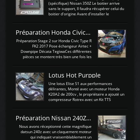
(spécifique) Nissan 350Z Le boitier arrive
sans le support, Il faudra récupérer celui du
boitier d'origine Avant d'installer le
calculateur dans la voiture, nous allons
connecter le harness d'extension afin
d'envoyer l'information de la large bande
Préparation Honda Civic Type R FK2
dans le boitier. sydney sweeney deepfake
La sortie 0-5V de l'afr sera connectée sur
Préparation Stage 2 sur Honda Civic Type R
l'entrée AN Volt 8 et GndAN pour
FK2 2017 Pose échangeur Airtec +
Analogique, et Volt car l'information est une
Downpipe Décata TegiwaCes différentes
tension (Pas une résistance variable d'un
pièces se montent très bien une fois les
capteur de pression ou de température Il
passages de roues et l'imposant fond plat
est temps de brancher le ...
déposé. L'échangeur massif demande une
légere découpe du plastique inferieur,
Lotus Hot Purpple
negénant en rien la structure ou le
fonctionnement du fond plat. Une
Une lotus Elise S1 aux performances
reprogrammation Stage 2 est faite sur le
délirantes, Monté avec un moteur Honda
calculateur d'origine. Une alternative
K20A2 de 200cv , le propriétaire a ajouté un
économique au passage sur Hondata
compresseur Rotrex avec un Kit TTS
FlashproFK2 / Fk8. La Civic développe
performance . La puissance n'étant "que"
d'origine 310cv et 400Nn , Une fois
de 300cv, David a décidé de fiabiliser et
reprogrammé et les ...
d'augmenter la puissance de son moteur:
Préparation Nissan 240Z SR20DET
un watercooler a été ajouté. 300Cv sans
échangeurLa lotus équipée d'un Hondata
Nous avons réceptionné cette magnifique
Kpro et d'une large bande pour le réglage
datsun 240z avec un claquement moteur
Avantages et inconvénients d'un
qui indiquait vraisemblablement un