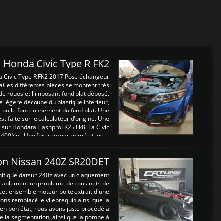
 Honda Civic Type R FK2
a Civic Type R FK2 2017 Pose échangeur
Ces différentes pièces se montent très
de roues et l'imposant fond plat déposé.
légere découpe du plastique inferieur,
e ou le fonctionnement du fond plat. Une
 faite sur le calculateur d'origine. Une
sur Hondata FlashproFK2 / Fk8. La Civic
 400Nn , Une fois reprogrammé et les ...
on Nissan 240Z SR20DET
nifique datsun 240z avec un claquement
blablement un probleme de cousinets de
cet ensemble moteur boite extrait d'une
ns remplacé le vilebrequin ainsi que la
t en bon état, nous avons juste procédé à
 la segmentation, ainsi que la pompe à