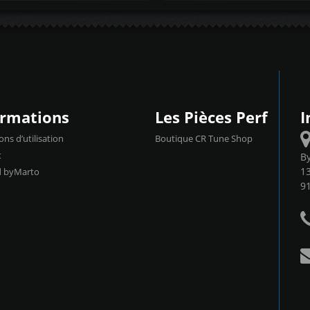
ormations
Les Pièces Perf
I
ons d’utilisation
Boutique CR Tune Shop
t
B
13
d byMarto
9