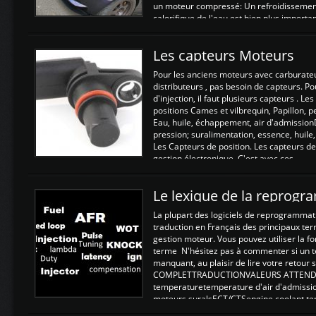
un moteur compressé: Un refroidissement 
calorifique de l'eau est bien plus importan
Les capteurs Moteurs
Pour les anciens moteurs avec carburate
distributeurs , pas besoin de capteurs. P
d'injection, il faut plusieurs capteurs . L
positions Cames et vilbrequin, Papillon, 
Eau, huile, échappement, air d'admission
pression; suralimentation, essence, huile,
Les Capteurs de position. Les capteurs de
gestion électronique. C'est avec ces ...
Le lexique de la reprog
La plupart des logiciels de reprogrammati
traduction en Français des principaux te
gestion moteur. Vous pouvez utiliser la fo
terme N'hésitez pas à commenter si un t
manquant, au plaisir de lire votre retou
COMPLETTRADUCTIONVALEURS ATTENDUE
temperaturetemperature d'air d'admissi
moteurs suralsECT/CTSengine coolant t
moteurtemp ex. a froid 80-100°C a ...