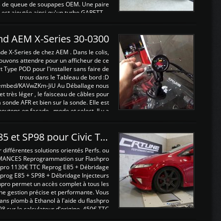
ints de queue de soupapes OEM. Une paire
est ajoutée ainsi qu'un turbo GARETT ...
and AEM X-Series 30-0300
nde X-Series de chez AEM . Dans le colis,
ouvons attendre pour un afficheur de ce
t Type POD pour l'installer sans faire de
trous dans le Tableau de bord :D
/embed/KAVwZKm-JiU Au Déballage nous
 et très léger , le faisceau de câbles pour
a sonde AFR et bien sur la sonde. Elle est
 boutons en façade , mode et select. Il y a
différentes fonctions ...
Reprogrammations E85 et SP98 pour Civic Type R FN2
ifférentes solutions orientés Perfs. ou
MANCES Reprogrammation sur Flashpro
pro 1130€ TTC Reprog E85 + Débridage
eprog E85 + SP98 + Débridage Injecteurs
hpro permet un accès complet à tous les
ne gestion précise et performante. Vous
ans plomb à Ethanol à l'aide du flashpro
sur le calculateur d'origine 450€ TTC
Un gain d'environ 10cv et 15nm ...