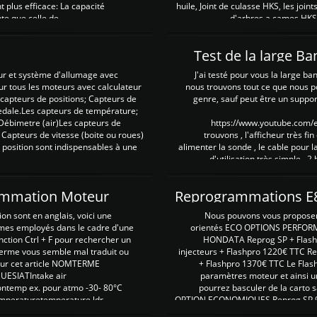
plus efficace: La capacité
huile, Joint de culasse HKS, les jo
te que celle de ...
d'arbres a cames HKS 
Test de la large B
ur et système d'allumage avec
J'ai testé pour vous la large ba
our tous les moteurs avec calculateur
nous trouvons tout ce que nous p
es capteurs de positions; Capteurs de
genre, sauf peut être un suppor
pedale.Les capteurs de température;
Débimetre (air)Les capteurs de
https://www.youtube.com
 Capteurs de vitesse (boite ou roues)
trouvons , l'afficheur très fin
 position sont indispensables à une
alimenter la sonde , le cable pour l
d'utilisation très simple , 2
rammation Moteur
on sont en anglais, voici une
Nous pouvons vous proposer d
rmes employés dans le cadre d'une
orientés ECO OPTIONS PERFOR
nction Ctrl + F pour rechercher un
HONDATA Reprog SP + Flash
erme vous semble mal traduit ou
injecteurs + Flashpro 1220€ TTC R
r sur cet article NOMTERME
+ Flashpro 1370€ TTC Le Flas
SIATIntake air
paramètres moteur et ainsi u
ontemp ex. pour atmo -30- 80°C
pourrez basculer de la carto s
emperaturetemperature ldr
OPTION ECONOMIQUES Reprog SP 98 