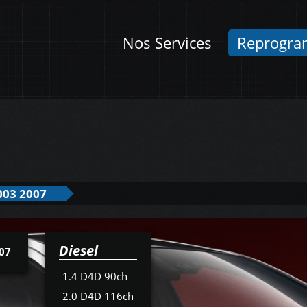
Nos Services
Reprogra
003 2007
Diesel
07
1.4 D4D 90ch
2.0 D4D 116ch