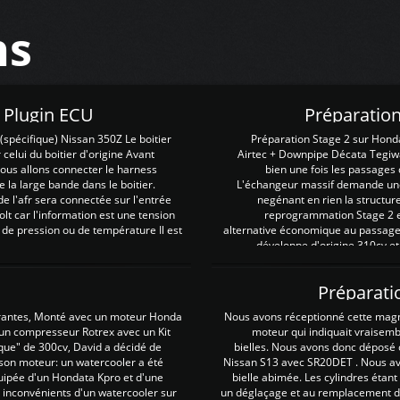
ns
Z Plugin ECU
Préparation
spécifique) Nissan 350Z Le boitier
Préparation Stage 2 sur Hond
 celui du boitier d'origine Avant
Airtec + Downpipe Décata Tegiwa
 nous allons connecter le harness
bien une fois les passages 
e la large bande dans le boitier.
L'échangeur massif demande une 
e l'afr sera connectée sur l'entrée
negénant en rien la structur
lt car l'information est une tension
reprogrammation Stage 2 est
 de pression ou de température Il est
alternative économique au passage 
développe d'origine 310cv et
Préparati
irantes, Monté avec un moteur Honda
Nous avons réceptionné cette mag
 un compresseur Rotrex avec un Kit
moteur qui indiquait vraisem
que" de 300cv, David a décidé de
bielles. Nous avons donc déposé 
 son moteur: un watercooler a été
Nissan S13 avec SR20DET . Nous avo
uipée d'un Hondata Kpro et d'une
bielle abimée. Les cylindres étan
 inconvénients d'un watercooler sur
un déglaçage et au remplacement de