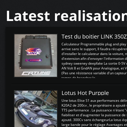
Latest realisatio
Test du boitier LINK 350
Calculateur Programmable plug and play (
arrive sans le support, Il faudra récupérer
d'installer le calculateur dans la voiture,
d'extension afin d'envoyer l'information d
sydney sweeney deepfake La sortie 0-5V d
AN Volt 8 et GndAN pour Analogique, et Vo
(Pas une résistance variable d'un capteur
temps de brancher le ...
Lotus Hot Purpple
Une lotus Elise S1 aux performances dél
K20A2 de 200cv , le propriétaire a ajouté
TTS performance . La puissance n'étant "
fiabiliser et d'augmenter la puissance de
ajouté. 300Cv sans échangeurLa lotus éq
large bande pour le réglage Avantages et