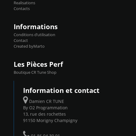
Realisations
450€ TTC Un gain d'environ 10cv et 15nm
Contacts
...
Informations
Conditions d’utilisation
Contact
Created byMarto
Les Pièces Perf
Boutique CR Tune Shop
Information et contact
Damien CR TUNE
By O2 Programmation
13, rue des rochettes
91150 Morigny Champigny
01 86 04 30 91