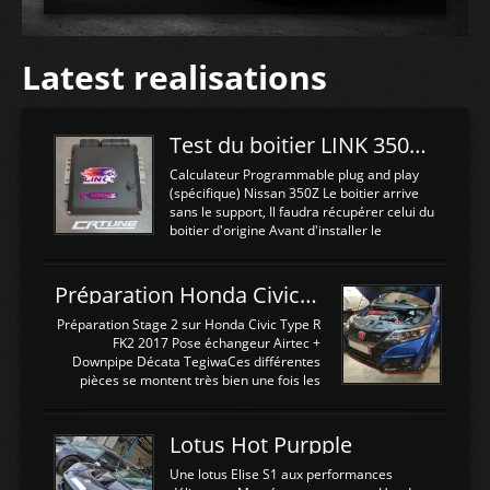
Latest realisations
Test du boitier LINK 350Z Plugin ECU
Calculateur Programmable plug and play
(spécifique) Nissan 350Z Le boitier arrive
sans le support, Il faudra récupérer celui du
boitier d'origine Avant d'installer le
calculateur dans la voiture, nous allons
connecter le harness d'extension afin
d'envoyer l'information de la large bande
Préparation Honda Civic Type R FK2
dans le boitier. sydney sweeney deepfake
La sortie 0-5V de l'afr sera connectée sur
Préparation Stage 2 sur Honda Civic Type R
l'entrée AN Volt 8 et GndAN pour
FK2 2017 Pose échangeur Airtec +
Analogique, et Volt car l'information est une
Downpipe Décata TegiwaCes différentes
tension (Pas une résistance variable d'un
pièces se montent très bien une fois les
capteur de pression ou de température Il
passages de roues et l'imposant fond plat
est temps de brancher le ...
déposé. L'échangeur massif demande une
légere découpe du plastique inferieur,
Lotus Hot Purpple
negénant en rien la structure ou le
fonctionnement du fond plat. Une
Une lotus Elise S1 aux performances