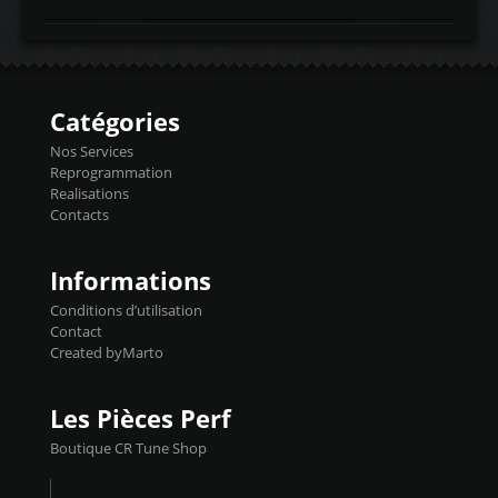
temperaturetemperature d'air
Reprog SP + Flashpro 1130€ TTC Reprog
d'admissiontemp ex. pour atmo -30- 80°C
E85 + Débridage injecteurs + Flashpro
moteurs suralsECT/CTSengine coolant
1220€ TTC Reprog E85 + SP98 + Débridage
temperaturetemperature ldr moteurtemp
Injecteurs + Flashpro 1370€ TTC Le
ex. a froid 80-100°C a ...
Flashpro permet un accès complet à tous
les paramètres moteur et ainsi une gestion
Catégories
précise et performante. Vous pourrez
basculer de la carto sans plomb à Ethanol à
Nos Services
l'aide du flashpro OPTION ECONOMIQUES
Reprogrammation
Reprog SP 98 sur le calculateur d'origine
Realisations
450€ TTC Un gain d'environ 10cv et 15nm
Contacts
...
Informations
Conditions d’utilisation
Contact
Created byMarto
Les Pièces Perf
Boutique CR Tune Shop