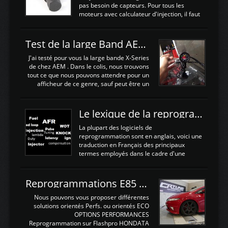
remplacement de la segmentation, ainsi
pas besoin de capteurs. Pour tous les
que la pompe à huile, Joint de culasse HKS,
moteurs avec calculateur d'injection, il faut
les joints de queue de soupapes OEM. Une
plusieurs capteurs . Les capteurs de
paire d'arbres a cames HKS est ajoutée
positions; Capteurs de positions Cames et
ainsi qu'un turbo GARETT ...
vilbrequin, Papillon, pedale.Les capteurs de
Test de la large Band AEM X-Series 30-0300
température; Eau, huile, échappement, air
d'admissionDébimetre (air)Les capteurs de
J'ai testé pour vous la large bande X-Series
pression; suralimentation, essence, huile,
de chez AEM . Dans le colis, nous trouvons
Capteurs de vitesse (boite ou roues) Les
tout ce que nous pouvons attendre pour un
Capteurs de position. Les capteurs de
afficheur de ce genre, sauf peut être un
position sont indispensables à une gestion
support Type POD pour l'installer sans faire
électronique. C'est avec ces ...
de trous dans le Tableau de bord :D
https://www.youtube.com/embed/KAVwZKm-
Le lexique de la reprogrammation Moteur
JiU Au Déballage nous trouvons , l'afficheur
très fin et très léger , le faisceau de câbles
La plupart des logiciels de
pour alimenter la sonde , le cable pour la
reprogrammation sont en anglais, voici une
sonde AFR et bien sur la sonde. Elle est
traduction en Français des principaux
d'utilisation très simple , 2 boutons en
termes employés dans le cadre d'une
façade , mode et select. Il y a différentes
gestion moteur. Vous pouvez utiliser la
fonctions ...
fonction Ctrl + F pour rechercher un terme
N'hésitez pas à commenter si un terme
Reprogrammations E85 et SP98 pour Civic Type R FN2
vous semble mal traduit ou manquant, au
plaisir de lire votre retour sur cet article
Nous pouvons vous proposer différentes
NOMTERME
solutions orientés Perfs. ou orientés ECO
COMPLETTRADUCTIONVALEURS
OPTIONS PERFORMANCES
ATTENDUESIATIntake air
Reprogrammation sur Flashpro HONDATA