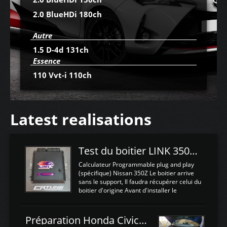
2.0 BlueHDi 180ch
Autre
1.5 D-4d 131ch
Essence
110 Vvt-i 110ch
Latest realisations
Test du boitier LINK 350Z Plugin ECU
Calculateur Programmable plug and play
(spécifique) Nissan 350Z Le boitier arrive
sans le support, Il faudra récupérer celui du
boitier d'origine Avant d'installer le
calculateur dans la voiture, nous allons
connecter le harness d'extension afin
d'envoyer l'information de la large bande
Préparation Honda Civic Type R FK2
dans le boitier. sydney sweeney deepfake