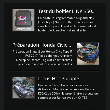
Test du boitier LINK 350Z Plugin ECU
Calculateur Programmable plug and play
(spécifique) Nissan 350Z Le boitier arrive
sans le support, Il faudra récupérer celui du
boitier d'origine Avant d'installer le
calculateur dans la voiture, nous allons
connecter le harness d'extension afin
d'envoyer l'information de la large bande
Préparation Honda Civic Type R FK2
dans le boitier. sydney sweeney deepfake
La sortie 0-5V de l'afr sera connectée sur
Préparation Stage 2 sur Honda Civic Type R
l'entrée AN Volt 8 et GndAN pour
FK2 2017 Pose échangeur Airtec +
Analogique, et Volt car l'information est une
Downpipe Décata TegiwaCes différentes
tension (Pas une résistance variable d'un
pièces se montent très bien une fois les
capteur de pression ou de température Il
passages de roues et l'imposant fond plat
est temps de brancher le ...
déposé. L'échangeur massif demande une
légere découpe du plastique inferieur,
Lotus Hot Purpple
negénant en rien la structure ou le
fonctionnement du fond plat. Une
Une lotus Elise S1 aux performances
reprogrammation Stage 2 est faite sur le
délirantes, Monté avec un moteur Honda
calculateur d'origine. Une alternative
K20A2 de 200cv , le propriétaire a ajouté un
économique au passage sur Hondata
compresseur Rotrex avec un Kit TTS
FlashproFK2 / Fk8. La Civic développe
performance . La puissance n'étant "que"
d'origine 310cv et 400Nn , Une fois
de 300cv, David a décidé de fiabiliser et
reprogrammé et les ...