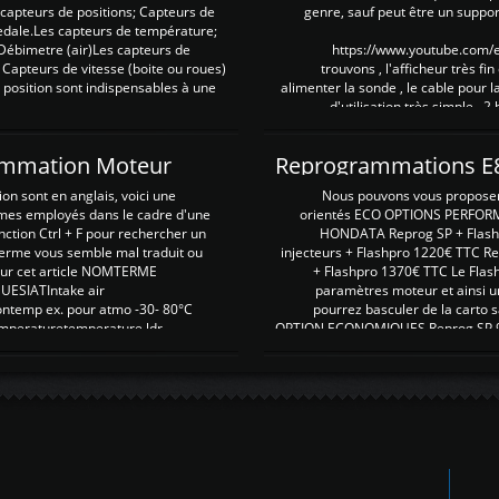
es capteurs de positions; Capteurs de
genre, sauf peut être un suppor
pedale.Les capteurs de température;
Débimetre (air)Les capteurs de
https://www.youtube.com
 Capteurs de vitesse (boite ou roues)
trouvons , l'afficheur très fin
 position sont indispensables à une
alimenter la sonde , le cable pour l
d'utilisation très simple , 2
rammation Moteur
on sont en anglais, voici une
Nous pouvons vous proposer d
rmes employés dans le cadre d'une
orientés ECO OPTIONS PERFOR
nction Ctrl + F pour rechercher un
HONDATA Reprog SP + Flash
erme vous semble mal traduit ou
injecteurs + Flashpro 1220€ TTC R
r sur cet article NOMTERME
+ Flashpro 1370€ TTC Le Flas
SIATIntake air
paramètres moteur et ainsi u
ontemp ex. pour atmo -30- 80°C
pourrez basculer de la carto s
emperaturetemperature ldr
OPTION ECONOMIQUES Reprog SP 98 