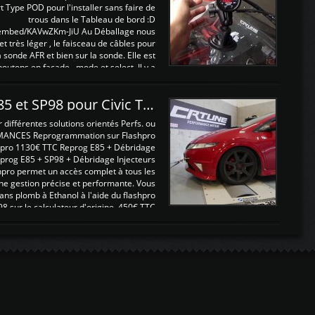
t Type POD pour l'installer sans faire de
trous dans le Tableau de bord :D
/embed/KAVwZKm-JiU Au Déballage nous
 et très léger , le faisceau de câbles pour
a sonde AFR et bien sur la sonde. Elle est
 boutons en façade , mode et select. Il y a
différentes fonctions ...
Reprogrammations E85 et SP98 pour Civic Type R FN2
ifférentes solutions orientés Perfs. ou
MANCES Reprogrammation sur Flashpro
pro 1130€ TTC Reprog E85 + Débridage
eprog E85 + SP98 + Débridage Injecteurs
hpro permet un accès complet à tous les
ne gestion précise et performante. Vous
ans plomb à Ethanol à l'aide du flashpro
sur le calculateur d'origine 450€ TTC
Un gain d'environ 10cv et 15nm ...