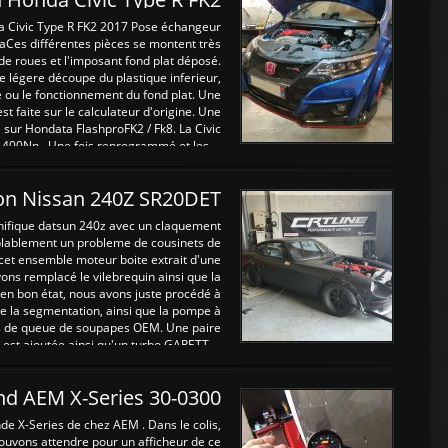
a Civic Type R FK2 2017 Pose échangeur
Ces différentes pièces se montent très
de roues et l'imposant fond plat déposé.
légere découpe du plastique inferieur,
e ou le fonctionnement du fond plat. Une
 faite sur le calculateur d'origine. Une
sur Hondata FlashproFK2 / Fk8. La Civic
 400Nn , Une fois reprogrammé et les ...
on Nissan 240Z SR20DET
nifique datsun 240z avec un claquement
blablement un probleme de cousinets de
cet ensemble moteur boite extrait d'une
ns remplacé le vilebrequin ainsi que la
t en bon état, nous avons juste procédé à
 la segmentation, ainsi que la pompe à
ints de queue de soupapes OEM. Une paire
est ajoutée ainsi qu'un turbo GARETT ...
and AEM X-Series 30-0300
nde X-Series de chez AEM . Dans le colis,
ouvons attendre pour un afficheur de ce