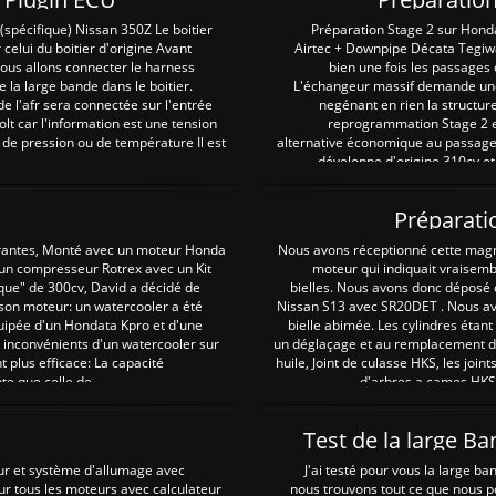
spécifique) Nissan 350Z Le boitier
Préparation Stage 2 sur Hond
 celui du boitier d'origine Avant
Airtec + Downpipe Décata Tegiwa
 nous allons connecter le harness
bien une fois les passages 
e la large bande dans le boitier.
L'échangeur massif demande une 
e l'afr sera connectée sur l'entrée
negénant en rien la structur
lt car l'information est une tension
reprogrammation Stage 2 est
 de pression ou de température Il est
alternative économique au passage 
développe d'origine 310cv et
Préparati
irantes, Monté avec un moteur Honda
Nous avons réceptionné cette mag
 un compresseur Rotrex avec un Kit
moteur qui indiquait vraisem
que" de 300cv, David a décidé de
bielles. Nous avons donc déposé 
 son moteur: un watercooler a été
Nissan S13 avec SR20DET . Nous avo
uipée d'un Hondata Kpro et d'une
bielle abimée. Les cylindres étan
 inconvénients d'un watercooler sur
un déglaçage et au remplacement de
plus efficace: La capacité
huile, Joint de culasse HKS, les jo
te que celle de ...
d'arbres a cames HKS 
Test de la large B
ur et système d'allumage avec
J'ai testé pour vous la large ba
our tous les moteurs avec calculateur
nous trouvons tout ce que nous p