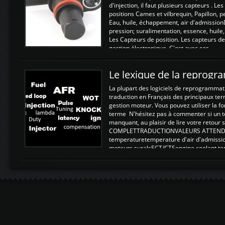
d'injection, il faut plusieurs capteurs . L
positions Cames et vilbrequin, Papillon, 
Eau, huile, échappement, air d'admission
pression; suralimentation, essence, huile,
Les Capteurs de position. Les capteurs de
gestion électronique. C'est avec ces ...
Le lexique de la reprog
La plupart des logiciels de reprogrammati
traduction en Français des principaux te
gestion moteur. Vous pouvez utiliser la fo
terme N'hésitez pas à commenter si un t
manquant, au plaisir de lire votre retou
COMPLETTRADUCTIONVALEURS ATTENDUE
temperaturetemperature d'air d'admissi
moteurs suralsECT/CTSengine coolant t
moteurtemp ex. a froid 80-100°C a ...