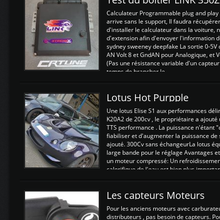
Calculateur Programmable plug and play (
arrive sans le support, Il faudra récupérer
d'installer le calculateur dans la voiture,
d'extension afin d'envoyer l'information d
sydney sweeney deepfake La sortie 0-5V d
AN Volt 8 et GndAN pour Analogique, et Vo
(Pas une résistance variable d'un capteur
temps de brancher le ...
Lotus Hot Purpple
Une lotus Elise S1 aux performances dél
K20A2 de 200cv , le propriétaire a ajouté
TTS performance . La puissance n'étant "
fiabiliser et d'augmenter la puissance de
ajouté. 300Cv sans échangeurLa lotus éq
large bande pour le réglage Avantages et
un moteur compressé: Un refroidissement 
calorifique de l'eau est bien plus importan
Les capteurs Moteurs
Pour les anciens moteurs avec carburate
distributeurs , pas besoin de capteurs. P