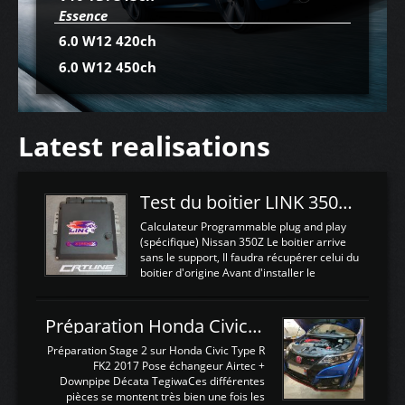
Essence
6.0 W12 420ch
6.0 W12 450ch
Latest realisations
Test du boitier LINK 350Z Plugin ECU
Calculateur Programmable plug and play
(spécifique) Nissan 350Z Le boitier arrive
sans le support, Il faudra récupérer celui du
boitier d'origine Avant d'installer le
calculateur dans la voiture, nous allons
connecter le harness d'extension afin
d'envoyer l'information de la large bande
Préparation Honda Civic Type R FK2
dans le boitier. sydney sweeney deepfake
La sortie 0-5V de l'afr sera connectée sur
Préparation Stage 2 sur Honda Civic Type R
l'entrée AN Volt 8 et GndAN pour
FK2 2017 Pose échangeur Airtec +
Analogique, et Volt car l'information est une
Downpipe Décata TegiwaCes différentes
tension (Pas une résistance variable d'un
pièces se montent très bien une fois les