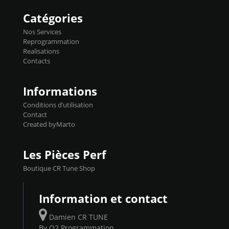
ex. a froid 80-100°C a ...
Flashpro permet un accès complet à tous
les paramètres moteur et ainsi une gestion
Catégories
précise et performante. Vous pourrez
basculer de la carto sans plomb à Ethanol à
Nos Services
l'aide du flashpro OPTION ECONOMIQUES
Reprogrammation
Reprog SP 98 sur le calculateur d'origine
Realisations
450€ TTC Un gain d'environ 10cv et 15nm
Contacts
...
Informations
Conditions d’utilisation
Contact
Created byMarto
Les Pièces Perf
Boutique CR Tune Shop
Information et contact
Damien CR TUNE
By O2 Programmation