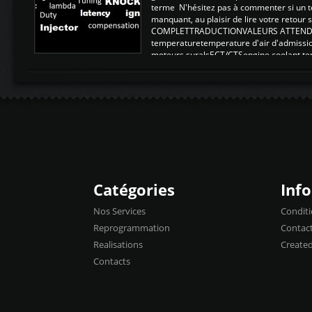
terme N'hésitez pas à commenter si un t
manquant, au plaisir de lire votre retou
COMPLETTRADUCTIONVALEURS ATTENDUE
temperaturetemperature d'air d'admissi
moteurs suralsECT/CTSengine coolant t
moteurtemp ex. a froid 80-100°C a ...
Catégories
Inf
Nos Services
Conditi
Reprogrammation
Contac
Realisations
Create
Contacts