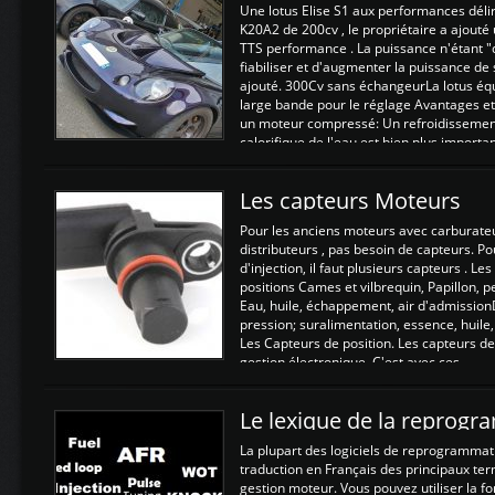
Une lotus Elise S1 aux performances dél
K20A2 de 200cv , le propriétaire a ajouté
TTS performance . La puissance n'étant "
fiabiliser et d'augmenter la puissance de
ajouté. 300Cv sans échangeurLa lotus éq
large bande pour le réglage Avantages et
un moteur compressé: Un refroidissement 
calorifique de l'eau est bien plus importan
Les capteurs Moteurs
Pour les anciens moteurs avec carburate
distributeurs , pas besoin de capteurs. P
d'injection, il faut plusieurs capteurs . L
positions Cames et vilbrequin, Papillon, 
Eau, huile, échappement, air d'admission
pression; suralimentation, essence, huile,
Les Capteurs de position. Les capteurs de
gestion électronique. C'est avec ces ...
Le lexique de la reprog
La plupart des logiciels de reprogrammati
traduction en Français des principaux te
gestion moteur. Vous pouvez utiliser la fo