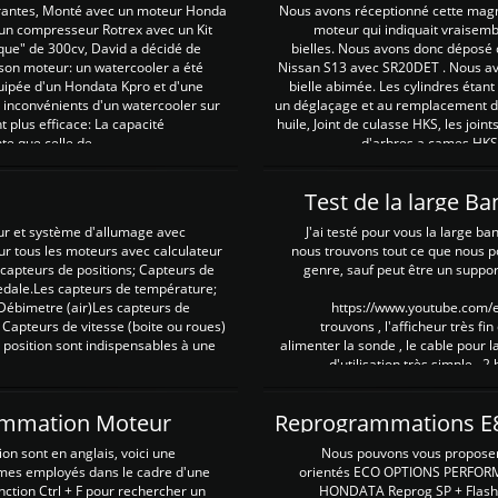
irantes, Monté avec un moteur Honda
Nous avons réceptionné cette mag
 un compresseur Rotrex avec un Kit
moteur qui indiquait vraisem
que" de 300cv, David a décidé de
bielles. Nous avons donc déposé 
 son moteur: un watercooler a été
Nissan S13 avec SR20DET . Nous avo
uipée d'un Hondata Kpro et d'une
bielle abimée. Les cylindres étan
 inconvénients d'un watercooler sur
un déglaçage et au remplacement de
plus efficace: La capacité
huile, Joint de culasse HKS, les jo
te que celle de ...
d'arbres a cames HKS 
Test de la large B
ur et système d'allumage avec
J'ai testé pour vous la large ba
our tous les moteurs avec calculateur
nous trouvons tout ce que nous p
es capteurs de positions; Capteurs de
genre, sauf peut être un suppor
pedale.Les capteurs de température;
Débimetre (air)Les capteurs de
https://www.youtube.com
 Capteurs de vitesse (boite ou roues)
trouvons , l'afficheur très fin
 position sont indispensables à une
alimenter la sonde , le cable pour l
d'utilisation très simple , 2
rammation Moteur
on sont en anglais, voici une
Nous pouvons vous proposer d
rmes employés dans le cadre d'une
orientés ECO OPTIONS PERFOR
nction Ctrl + F pour rechercher un
HONDATA Reprog SP + Flash