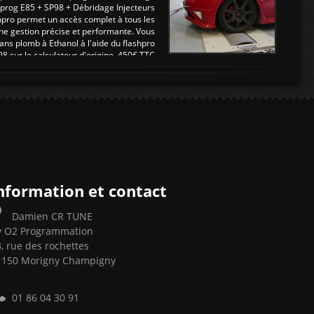
eprog E85 + SP98 + Débridage Injecteurs
hpro permet un accès complet à tous les
ne gestion précise et performante. Vous
ans plomb à Ethanol à l'aide du flashpro
sur le calculateur d'origine 450€ TTC
Un gain d'environ 10cv et 15nm ...
nformation et contact
Damien CR TUNE
y O2 Programmation
, rue des rochettes
1150 Morigny Champigny
01 86 04 30 91