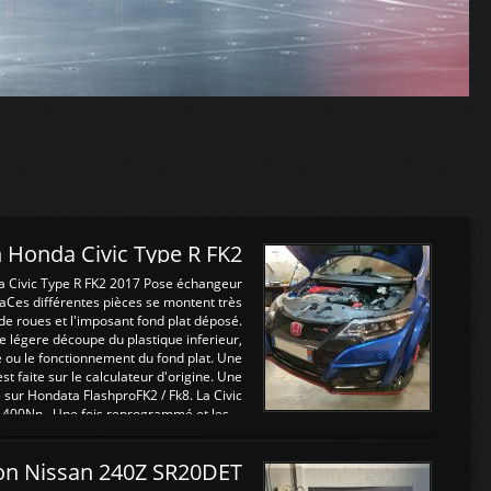
 Honda Civic Type R FK2
a Civic Type R FK2 2017 Pose échangeur
Ces différentes pièces se montent très
de roues et l'imposant fond plat déposé.
légere découpe du plastique inferieur,
e ou le fonctionnement du fond plat. Une
 faite sur le calculateur d'origine. Une
sur Hondata FlashproFK2 / Fk8. La Civic
 400Nn , Une fois reprogrammé et les ...
on Nissan 240Z SR20DET