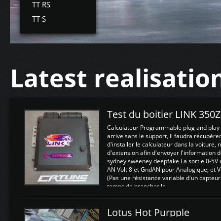
TT RS
TT S
Latest realisatio
Test du boitier LINK 350
Calculateur Programmable plug and play (
arrive sans le support, Il faudra récupérer
d'installer le calculateur dans la voiture,
d'extension afin d'envoyer l'information d
sydney sweeney deepfake La sortie 0-5V d
AN Volt 8 et GndAN pour Analogique, et Vo
(Pas une résistance variable d'un capteur
temps de brancher le ...
Lotus Hot Purpple