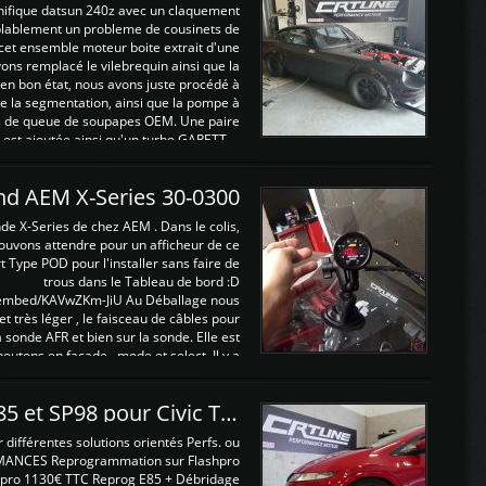
nifique datsun 240z avec un claquement
blablement un probleme de cousinets de
cet ensemble moteur boite extrait d'une
ns remplacé le vilebrequin ainsi que la
t en bon état, nous avons juste procédé à
 la segmentation, ainsi que la pompe à
ints de queue de soupapes OEM. Une paire
est ajoutée ainsi qu'un turbo GARETT ...
and AEM X-Series 30-0300
nde X-Series de chez AEM . Dans le colis,
ouvons attendre pour un afficheur de ce
t Type POD pour l'installer sans faire de
trous dans le Tableau de bord :D
/embed/KAVwZKm-JiU Au Déballage nous
 et très léger , le faisceau de câbles pour
a sonde AFR et bien sur la sonde. Elle est
 boutons en façade , mode et select. Il y a
différentes fonctions ...
Reprogrammations E85 et SP98 pour Civic Type R FN2
ifférentes solutions orientés Perfs. ou
MANCES Reprogrammation sur Flashpro
pro 1130€ TTC Reprog E85 + Débridage