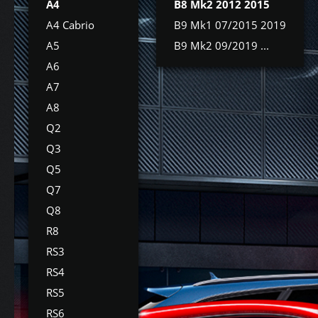
A4
B8 Mk2 2012 2015
A4 Cabrio
B9 Mk1 07/2015 2019
A5
B9 Mk2 09/2019 ...
A6
A7
A8
Q2
Q3
Q5
Q7
Q8
R8
RS3
RS4
RS5
RS6