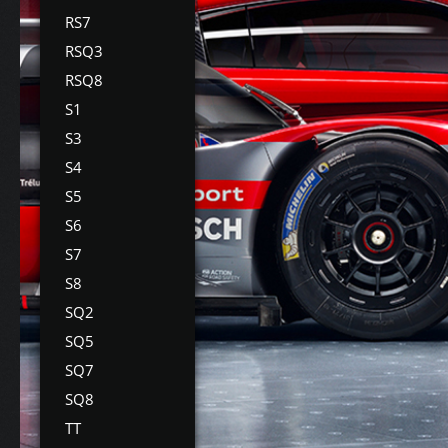
RS7
RSQ3
RSQ8
S1
S3
S4
S5
S6
S7
S8
SQ2
SQ5
SQ7
SQ8
TT