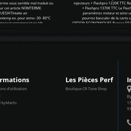
erme vous semble mal traduit ou
injecteurs + Flashpro 1220€ TTC R
r sur cet article NOMTERME
+ Flashpro 1370€ TTC Le Flas
SIATIntake air
paramètres moteur et ainsi u
ontemp ex. pour atmo -30- 80°C
pourrez basculer de la carto s
emperaturetemperature ldr
OPTION ECONOMIQUES Reprog SP 98 
ormations
Les Pièces Perf
I
ons d’utilisation
Boutique CR Tune Shop
t
B
13
d byMarto
9