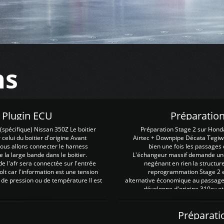
ns
Z Plugin ECU
Préparation
spécifique) Nissan 350Z Le boitier
Préparation Stage 2 sur Hond
 celui du boitier d'origine Avant
Airtec + Downpipe Décata Tegiwa
 nous allons connecter le harness
bien une fois les passages 
e la large bande dans le boitier.
L'échangeur massif demande une 
e l'afr sera connectée sur l'entrée
negénant en rien la structur
lt car l'information est une tension
reprogrammation Stage 2 est
 de pression ou de température Il est
alternative économique au passage 
développe d'origine 310cv et
Préparati