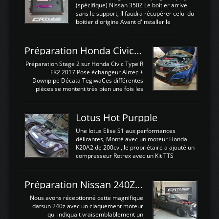
(spécifique) Nissan 350Z Le boitier arrive
sans le support, Il faudra récupérer celui du
boitier d'origine Avant d'installer le
calculateur dans la voiture, nous allons
connecter le harness d'extension afin
d'envoyer l'information de la large bande
Préparation Honda Civic Type R FK2
dans le boitier. sydney sweeney deepfake
La sortie 0-5V de l'afr sera connectée sur
Préparation Stage 2 sur Honda Civic Type R
l'entrée AN Volt 8 et GndAN pour
FK2 2017 Pose échangeur Airtec +
Analogique, et Volt car l'information est une
Downpipe Décata TegiwaCes différentes
tension (Pas une résistance variable d'un
pièces se montent très bien une fois les
capteur de pression ou de température Il
passages de roues et l'imposant fond plat
est temps de brancher le ...
déposé. L'échangeur massif demande une
légere découpe du plastique inferieur,
Lotus Hot Purpple
negénant en rien la structure ou le
fonctionnement du fond plat. Une
Une lotus Elise S1 aux performances
reprogrammation Stage 2 est faite sur le
délirantes, Monté avec un moteur Honda
calculateur d'origine. Une alternative
K20A2 de 200cv , le propriétaire a ajouté un
économique au passage sur Hondata
compresseur Rotrex avec un Kit TTS
FlashproFK2 / Fk8. La Civic développe
performance . La puissance n'étant "que"
d'origine 310cv et 400Nn , Une fois
de 300cv, David a décidé de fiabiliser et
reprogrammé et les ...
d'augmenter la puissance de son moteur:
Préparation Nissan 240Z SR20DET
un watercooler a été ajouté. 300Cv sans
échangeurLa lotus équipée d'un Hondata
Nous avons réceptionné cette magnifique
Kpro et d'une large bande pour le réglage
datsun 240z avec un claquement moteur
Avantages et inconvénients d'un
qui indiquait vraisemblablement un