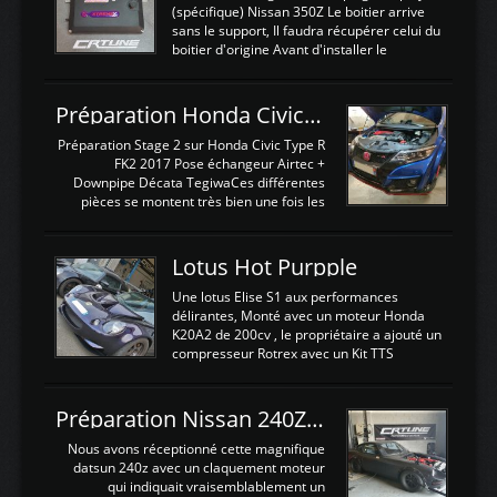
(spécifique) Nissan 350Z Le boitier arrive
sans le support, Il faudra récupérer celui du
boitier d'origine Avant d'installer le
calculateur dans la voiture, nous allons
connecter le harness d'extension afin
d'envoyer l'information de la large bande
Préparation Honda Civic Type R FK2
dans le boitier. sydney sweeney deepfake
La sortie 0-5V de l'afr sera connectée sur
Préparation Stage 2 sur Honda Civic Type R
l'entrée AN Volt 8 et GndAN pour
FK2 2017 Pose échangeur Airtec +
Analogique, et Volt car l'information est une
Downpipe Décata TegiwaCes différentes
tension (Pas une résistance variable d'un
pièces se montent très bien une fois les
capteur de pression ou de température Il
passages de roues et l'imposant fond plat
est temps de brancher le ...
déposé. L'échangeur massif demande une
légere découpe du plastique inferieur,
Lotus Hot Purpple
negénant en rien la structure ou le
fonctionnement du fond plat. Une
Une lotus Elise S1 aux performances
reprogrammation Stage 2 est faite sur le
délirantes, Monté avec un moteur Honda
calculateur d'origine. Une alternative
K20A2 de 200cv , le propriétaire a ajouté un
économique au passage sur Hondata
compresseur Rotrex avec un Kit TTS
FlashproFK2 / Fk8. La Civic développe
performance . La puissance n'étant "que"
d'origine 310cv et 400Nn , Une fois
de 300cv, David a décidé de fiabiliser et
reprogrammé et les ...
d'augmenter la puissance de son moteur:
Préparation Nissan 240Z SR20DET
un watercooler a été ajouté. 300Cv sans
échangeurLa lotus équipée d'un Hondata
Nous avons réceptionné cette magnifique
Kpro et d'une large bande pour le réglage
datsun 240z avec un claquement moteur
Avantages et inconvénients d'un
qui indiquait vraisemblablement un