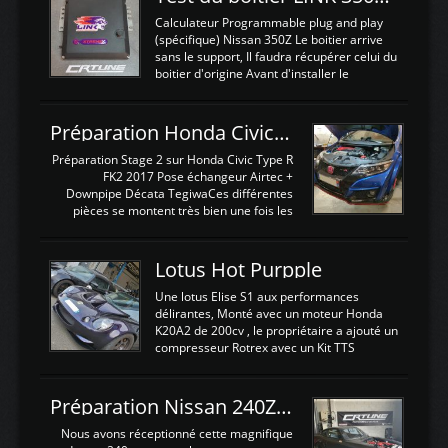
Calculateur Programmable plug and play
(spécifique) Nissan 350Z Le boitier arrive
sans le support, Il faudra récupérer celui du
boitier d'origine Avant d'installer le
calculateur dans la voiture, nous allons
connecter le harness d'extension afin
d'envoyer l'information de la large bande
Préparation Honda Civic Type R FK2
dans le boitier. sydney sweeney deepfake
La sortie 0-5V de l'afr sera connectée sur
Préparation Stage 2 sur Honda Civic Type R
l'entrée AN Volt 8 et GndAN pour
FK2 2017 Pose échangeur Airtec +
Analogique, et Volt car l'information est une
Downpipe Décata TegiwaCes différentes
tension (Pas une résistance variable d'un
pièces se montent très bien une fois les
capteur de pression ou de température Il
passages de roues et l'imposant fond plat
est temps de brancher le ...
déposé. L'échangeur massif demande une
légere découpe du plastique inferieur,
Lotus Hot Purpple
negénant en rien la structure ou le
fonctionnement du fond plat. Une
Une lotus Elise S1 aux performances
reprogrammation Stage 2 est faite sur le
délirantes, Monté avec un moteur Honda
calculateur d'origine. Une alternative
K20A2 de 200cv , le propriétaire a ajouté un
économique au passage sur Hondata
compresseur Rotrex avec un Kit TTS
FlashproFK2 / Fk8. La Civic développe
performance . La puissance n'étant "que"
d'origine 310cv et 400Nn , Une fois
de 300cv, David a décidé de fiabiliser et
reprogrammé et les ...
d'augmenter la puissance de son moteur:
Préparation Nissan 240Z SR20DET
un watercooler a été ajouté. 300Cv sans
échangeurLa lotus équipée d'un Hondata
Nous avons réceptionné cette magnifique