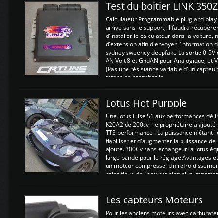
Test du boitier LINK 350
Calculateur Programmable plug and play (
arrive sans le support, Il faudra récupérer
d'installer le calculateur dans la voiture,
d'extension afin d'envoyer l'information d
sydney sweeney deepfake La sortie 0-5V d
AN Volt 8 et GndAN pour Analogique, et Vo
(Pas une résistance variable d'un capteur
temps de brancher le ...
Lotus Hot Purpple
Une lotus Elise S1 aux performances dél
K20A2 de 200cv , le propriétaire a ajouté
TTS performance . La puissance n'étant "
fiabiliser et d'augmenter la puissance de
ajouté. 300Cv sans échangeurLa lotus éq
large bande pour le réglage Avantages et
un moteur compressé: Un refroidissement 
calorifique de l'eau est bien plus importan
Les capteurs Moteurs
Pour les anciens moteurs avec carburate