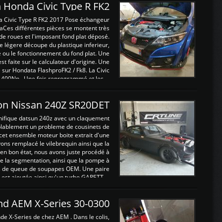
 Honda Civic Type R FK2
a Civic Type R FK2 2017 Pose échangeur
Ces différentes pièces se montent très
de roues et l'imposant fond plat déposé.
légere découpe du plastique inferieur,
e ou le fonctionnement du fond plat. Une
 faite sur le calculateur d'origine. Une
sur Hondata FlashproFK2 / Fk8. La Civic
 400Nn , Une fois reprogrammé et les ...
on Nissan 240Z SR20DET
nifique datsun 240z avec un claquement
blablement un probleme de cousinets de
cet ensemble moteur boite extrait d'une
ns remplacé le vilebrequin ainsi que la
t en bon état, nous avons juste procédé à
 la segmentation, ainsi que la pompe à
ints de queue de soupapes OEM. Une paire
est ajoutée ainsi qu'un turbo GARETT ...
and AEM X-Series 30-0300
nde X-Series de chez AEM . Dans le colis,