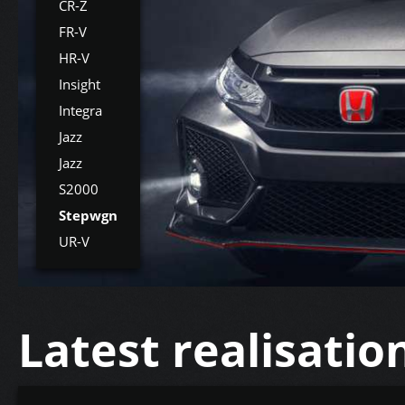
CR-Z
FR-V
HR-V
Insight
Integra
Jazz
Jazz
S2000
Stepwgn
UR-V
Latest realisatio