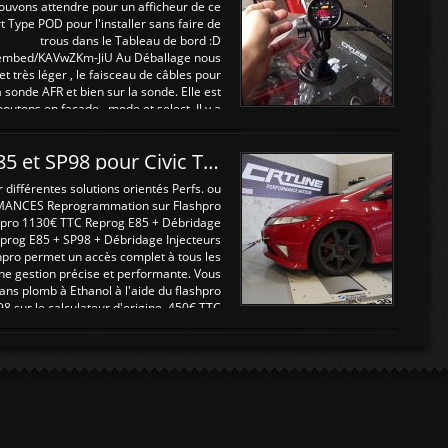
ouvons attendre pour un afficheur de ce
t Type POD pour l'installer sans faire de
trous dans le Tableau de bord :D
/embed/KAVwZKm-JiU Au Déballage nous
 et très léger , le faisceau de câbles pour
a sonde AFR et bien sur la sonde. Elle est
 boutons en façade , mode et select. Il y a
différentes fonctions ...
Reprogrammations E85 et SP98 pour Civic Type R FN2
ifférentes solutions orientés Perfs. ou
MANCES Reprogrammation sur Flashpro
pro 1130€ TTC Reprog E85 + Débridage
eprog E85 + SP98 + Débridage Injecteurs
hpro permet un accès complet à tous les
ne gestion précise et performante. Vous
ans plomb à Ethanol à l'aide du flashpro
sur le calculateur d'origine 450€ TTC
Un gain d'environ 10cv et 15nm ...