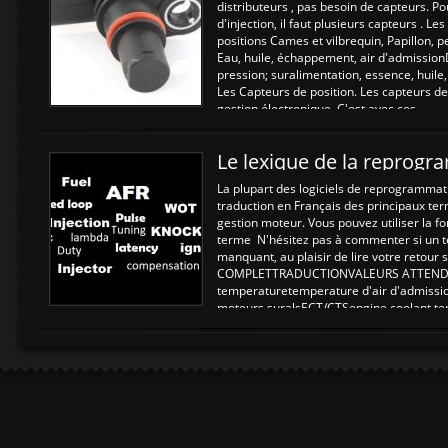
distributeurs , pas besoin de capteurs. P
d'injection, il faut plusieurs capteurs . L
positions Cames et vilbrequin, Papillon, 
Eau, huile, échappement, air d'admission
pression; suralimentation, essence, huile,
Les Capteurs de position. Les capteurs de
gestion électronique. C'est avec ces ...
Le lexique de la reprog
La plupart des logiciels de reprogrammati
traduction en Français des principaux te
gestion moteur. Vous pouvez utiliser la fo
terme N'hésitez pas à commenter si un t
manquant, au plaisir de lire votre retou
COMPLETTRADUCTIONVALEURS ATTENDUE
temperaturetemperature d'air d'admissi
moteurs suralsECT/CTSengine coolant t
moteurtemp ex. a froid 80-100°C a ...