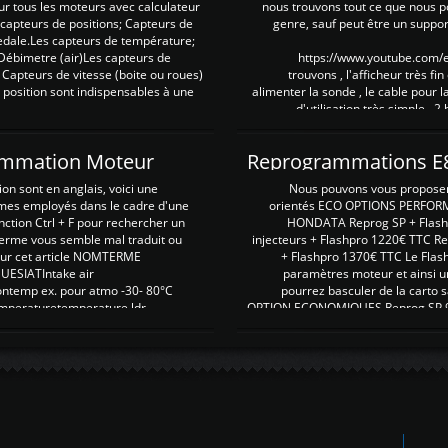
our tous les moteurs avec calculateur
nous trouvons tout ce que nous p
es capteurs de positions; Capteurs de
genre, sauf peut être un suppor
pedale.Les capteurs de température;
Débimetre (air)Les capteurs de
https://www.youtube.com
 Capteurs de vitesse (boite ou roues)
trouvons , l'afficheur très fin
 position sont indispensables à une
alimenter la sonde , le cable pour l
d'utilisation très simple , 2
rammation Moteur
on sont en anglais, voici une
Nous pouvons vous proposer d
rmes employés dans le cadre d'une
orientés ECO OPTIONS PERFOR
nction Ctrl + F pour rechercher un
HONDATA Reprog SP + Flash
erme vous semble mal traduit ou
injecteurs + Flashpro 1220€ TTC R
r sur cet article NOMTERME
+ Flashpro 1370€ TTC Le Flas
SIATIntake air
paramètres moteur et ainsi u
ontemp ex. pour atmo -30- 80°C
pourrez basculer de la carto s
emperaturetemperature ldr
OPTION ECONOMIQUES Reprog SP 98 