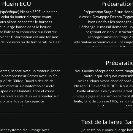
Z Plugin ECU
Préparation
spécifique) Nissan 350Z Le boitier
Préparation Stage 2 sur Hond
 celui du boitier d'origine Avant
Airtec + Downpipe Décata Tegiwa
 nous allons connecter le harness
bien une fois les passages 
e la large bande dans le boitier.
L'échangeur massif demande une 
e l'afr sera connectée sur l'entrée
negénant en rien la structur
lt car l'information est une tension
reprogrammation Stage 2 est
 de pression ou de température Il est
alternative économique au passage 
développe d'origine 310cv et
Préparati
irantes, Monté avec un moteur Honda
Nous avons réceptionné cette mag
 un compresseur Rotrex avec un Kit
moteur qui indiquait vraisem
que" de 300cv, David a décidé de
bielles. Nous avons donc déposé 
 son moteur: un watercooler a été
Nissan S13 avec SR20DET . Nous avo
uipée d'un Hondata Kpro et d'une
bielle abimée. Les cylindres étan
 inconvénients d'un watercooler sur
un déglaçage et au remplacement de
plus efficace: La capacité
huile, Joint de culasse HKS, les jo
te que celle de ...
d'arbres a cames HKS 
Test de la large B
ur et système d'allumage avec
J'ai testé pour vous la large ba