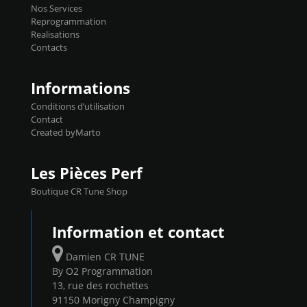
basculer de la carto sans plomb à Ethanol à
Nos Services
l'aide du flashpro OPTION ECONOMIQUES
Reprogrammation
Reprog SP 98 sur le calculateur d'origine
Realisations
450€ TTC Un gain d'environ 10cv et 15nm
Contacts
...
Informations
Conditions d’utilisation
Contact
Created byMarto
Les Pièces Perf
Boutique CR Tune Shop
Information et contact
Damien CR TUNE
By O2 Programmation
13, rue des rochettes
91150 Morigny Champigny