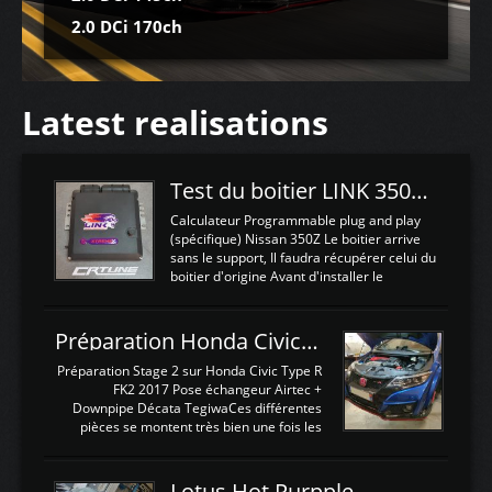
2.0 DCi 170ch
Latest realisations
Test du boitier LINK 350Z Plugin ECU
Calculateur Programmable plug and play
(spécifique) Nissan 350Z Le boitier arrive
sans le support, Il faudra récupérer celui du
boitier d'origine Avant d'installer le
calculateur dans la voiture, nous allons
connecter le harness d'extension afin
d'envoyer l'information de la large bande
Préparation Honda Civic Type R FK2
dans le boitier. sydney sweeney deepfake
La sortie 0-5V de l'afr sera connectée sur
Préparation Stage 2 sur Honda Civic Type R
l'entrée AN Volt 8 et GndAN pour
FK2 2017 Pose échangeur Airtec +
Analogique, et Volt car l'information est une
Downpipe Décata TegiwaCes différentes
tension (Pas une résistance variable d'un
pièces se montent très bien une fois les
capteur de pression ou de température Il
passages de roues et l'imposant fond plat
est temps de brancher le ...
déposé. L'échangeur massif demande une
légere découpe du plastique inferieur,
Lotus Hot Purpple