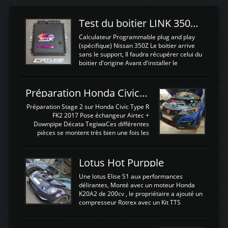
Test du boitier LINK 350Z Plugin ECU
Calculateur Programmable plug and play
(spécifique) Nissan 350Z Le boitier arrive
sans le support, Il faudra récupérer celui du
boitier d'origine Avant d'installer le
calculateur dans la voiture, nous allons
connecter le harness d'extension afin
d'envoyer l'information de la large bande
Préparation Honda Civic Type R FK2
dans le boitier. sydney sweeney deepfake
La sortie 0-5V de l'afr sera connectée sur
Préparation Stage 2 sur Honda Civic Type R
l'entrée AN Volt 8 et GndAN pour
FK2 2017 Pose échangeur Airtec +
Analogique, et Volt car l'information est une
Downpipe Décata TegiwaCes différentes
tension (Pas une résistance variable d'un
pièces se montent très bien une fois les
capteur de pression ou de température Il
passages de roues et l'imposant fond plat
est temps de brancher le ...
déposé. L'échangeur massif demande une
légere découpe du plastique inferieur,
Lotus Hot Purpple
negénant en rien la structure ou le
fonctionnement du fond plat. Une
Une lotus Elise S1 aux performances
reprogrammation Stage 2 est faite sur le
délirantes, Monté avec un moteur Honda
calculateur d'origine. Une alternative
K20A2 de 200cv , le propriétaire a ajouté un
économique au passage sur Hondata
compresseur Rotrex avec un Kit TTS
FlashproFK2 / Fk8. La Civic développe
performance . La puissance n'étant "que"
d'origine 310cv et 400Nn , Une fois
de 300cv, David a décidé de fiabiliser et
reprogrammé et les ...